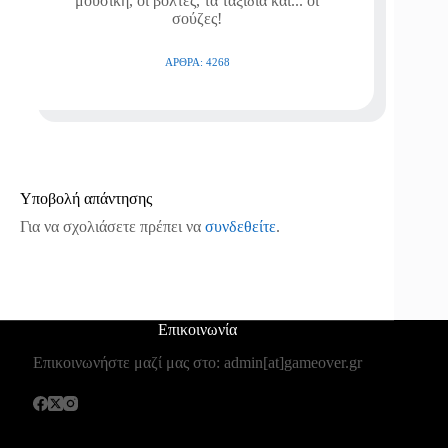
μουσική, οι βόλτες, τα ταξίδια και... οι
σούζες!
ΆΡΘΡΑ: 4268
Υποβολή απάντησης
Για να σχολιάσετε πρέπει να
συνδεθείτε
.
Επικοινωνία
Επικοινωνήστε μαζί μας στο: admin[at]gameover.gr