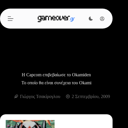
Μετάβαση
στο
περιεχόμενο
Η Capcom επιβεβαίωσε το Okamiden
Το οποίο θα είναι συνέχεια του Okami
Γιώργος Τσακίρογλου
2 Σεπτεμβρίου, 2009