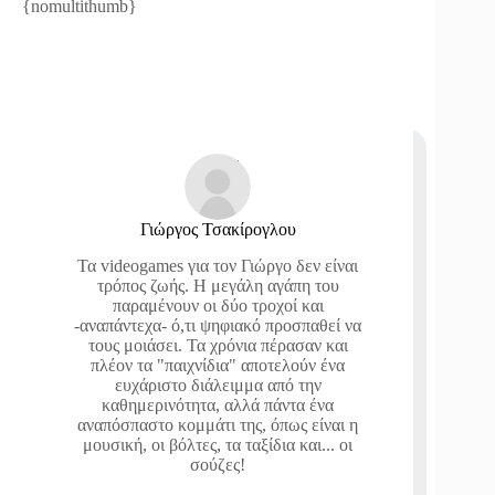
{nomultithumb}
Γιώργος Τσακίρογλου
Τα videogames για τον Γιώργο δεν είναι
τρόπος ζωής. Η μεγάλη αγάπη του
παραμένουν οι δύο τροχοί και
-αναπάντεχα- ό,τι ψηφιακό προσπαθεί να
τους μοιάσει. Τα χρόνια πέρασαν και
πλέον τα "παιχνίδια" αποτελούν ένα
ευχάριστο διάλειμμα από την
καθημερινότητα, αλλά πάντα ένα
αναπόσπαστο κομμάτι της, όπως είναι η
μουσική, οι βόλτες, τα ταξίδια και... οι
σούζες!