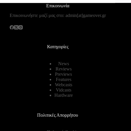
Επικοινωνία
Επικοινωνήστε μαζί μας στο: admin[at]gameover.gr
Κατηγορίες
News
Reviews
Previews
Features
Webcasts
Vidcasts
Hardware
Πολιτικές Απορρήτου