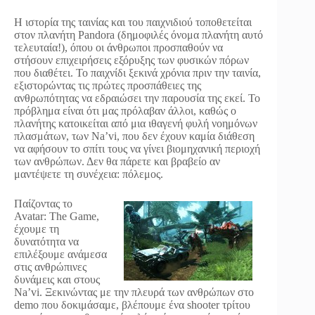
Η ιστορία της ταινίας και του παιχνιδιού τοποθετείται
στον πλανήτη Pandora (δημοφιλές όνομα πλανήτη αυτό
τελευταία!), όπου οι άνθρωποι προσπαθούν να
στήσουν επιχειρήσεις εξόρυξης των φυσικών πόρων
που διαθέτει. Το παιχνίδι ξεκινά χρόνια πριν την ταινία,
εξιστορώντας τις πρώτες προσπάθειες της
ανθρωπότητας να εδραιώσει την παρουσία της εκεί. Το
πρόβλημα είναι ότι μας πρόλαβαν άλλοι, καθώς ο
πλανήτης κατοικείται από μια ιθαγενή φυλή νοημόνων
πλασμάτων, των Na’vi, που δεν έχουν καμία διάθεση
να αφήσουν το σπίτι τους να γίνει βιομηχανική περιοχή
των ανθρώπων. Δεν θα πάρετε και βραβείο αν
μαντέψετε τη συνέχεια: πόλεμος.
Παίζοντας το
Avatar: The Game,
έχουμε τη
δυνατότητα να
επιλέξουμε ανάμεσα
στις ανθρώπινες
δυνάμεις και στους
Na’vi. Ξεκινώντας με την πλευρά των ανθρώπων στο
demo που δοκιμάσαμε, βλέπουμε ένα shooter τρίτου