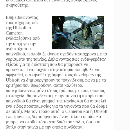
σκηνοθέτης.
Επιβεβαιώνοντας
τους ισχυρισμούς
της Ubisoft, ο
Cameron
ενδιαφέρθηκε από
την αρχή για την
ανάπτυξη του
παιχνιδιού, η οποία ξεκίνησε σχεδόν ταυτόχρονα με τα
γυρίσματα της ταινίας. Δηλώνοντας πως ενδιαφερόταν
εξίσου για τη διάσταση που θα μπορούσε να
προσθέσει ένα παιχνίδι στην ιστορία που ήθελε να
αφηγηθεί, ο σκηνοθέτης άφησε τους developers της
Ubisoft να δημιουργήσουν το παιχνίδι σύμφωνα με τα
κριτήρια που θεωρούσαν αυτοί καλύτερα,
παρεμβαίνοντας μόνο στους τρόπους με τους οποίους
το παιχνίδι θα συνδέεται με την ταινία (η ιστορία του
παιχνιδιού θα είναι prequel της ταινίας και θα αποτελεί
ένα είδος προετοιμασίας για τα γεγονότα που θα δούμε
σε αυτή). Με τον τρόπο αυτό, ο Cameron και η Ubisoft
ελπίζουν πως δημιούργησαν έναν τίτλο ο οποίος θα
μπορεί να σταθεί τόσο στα δικά του πόδια, όσο και
δίπλα στην ταινία με την οποία συνδέεται.