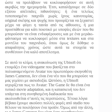
ώστε να προλάβουν να κυκλοφορήσουν σε αυτή
ακριβώς την ημερομηνία. Έτσι, καταλήγουμε σε δύο
εξίσου απέλπιδες πιθανότητες: ή ένα τελείως
τυποποιημένο παιχνίδι χωρίς ίχνος καινοτομίας,
original σκέψης και ψυχής που προορίζεται να ξεχαστεί
μέχρι να φύγει η ταινία από τις αίθουσες, ή μια
προσπάθεια για κάτι ποιοτικό με υποψίες ιδεών που θα
μπορούσαν να είναι ενδιαφέρουσες και με ένα μεράκι-
φάντασμα να κυκλοφορεί μέσα στα textures και στα
μοντέλα του παιχνιδιού, όπου όμως δε δόθηκε ο
απαραίτητος χρόνος ώστε αυτά τα στοιχεία να
συνθέσουν ένα καλό αποτέλεσμα.
Σε αυτό το κλίμα, η ανακοίνωση της Ubisoft ότι
ετοιμάζει ένα videogame που βασίζεται στο
πολυαναμενόμενο Avatar του πρωτοπόρου σκηνοθέτη
James Cameron, δεν είναι ένα νέο που θα μπορούσε να
μας γεμίσει με αισιοδοξία. Ωστόσο, η Ubisoft
ισχυρίζεται πως το Avatar: The Game δε θα είναι ένα
τυπικό movie adaptation, και η κατασκευή του δεν
υπάγεται στη συνηθισμένη διαδικασία που
ακολουθείται σ’αυτές τις περιπτώσεις. Τέτοια λόγια
βέβαια έχουμε ακούσει πολλές φορές από studio που
θέλουν να πουλήσουν ένα προϊόν. Όμως από την άλλη,
κι ο James Cameron δεν είναι ένας συνηθισμένος