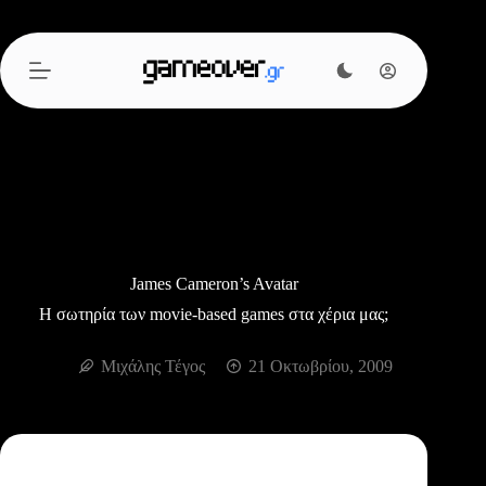
Μετάβαση
στο
περιεχόμενο
James Cameron’s Avatar
Η σωτηρία των movie-based games στα χέρια μας;
Μιχάλης Τέγος
21 Οκτωβρίου, 2009