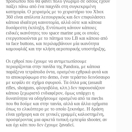
προσώπου που θα φανεί πολύ γνώριμο σε όσους έχουν
παίξει πάνω από ένα παιχνίδι στη συγκεκριμένη
κατηγορία. Ο χειρισμός με το χειριστήριο του Xbox
360 είναι απόλυτα λειτουργικός και δεν επιφυλάσσει
κάποια ιδιαίτερη καινοτομία, αλλά ούτε και κάποια
δυσάρεστη έκπληξη. Εντύπωση κάνουν κάποιες
ειδικές ικανότητες του space marine μας οι οποίες
ενεργοποιούνται με το πάτημα του LB και κάποιο από
τα face buttons, και περιλαμβάνουν μία ικανότητα
καμουφλάζ και την κλήση αεροπορικής υποστήριξης.
Οι εχθροί που έχουμε να αντιμετωπίσουμε
περιορίζονται στην πανίδα της Pandora, με κάποια
παράξενα τετράποδα όντα, ορισμένα εχθρικά φυτά και
το αποκορύφωμα στο demo, έναν τεράστιο δεινόσαυρο
με κεφάλι σε σχήμα σφυριού. Τα όπλα μας (assault
rifles, shotguns, φλογοβόλα, κλπ.) δεν παρουσιάζουν
κάποιο ξεχωριστό ενδιαφέρον, όμως υπάρχει η
δυνατότητα να οδηγήσουμε ορισμένα από τα mechs
που θα δούμε και στην ταινία, αλλά και άλλα οχήματα
όπως το ελικόπτερο με το οποίο ξεκινάμε. Η δράση
είναι γρήγορη και σε γενικές γραμμές καλοστημένη,
προσφέροντας μια αρκετά τυπική εμπειρία shooter, αν
και όχι κάτι που δεν έχουμε ξαναδεί.