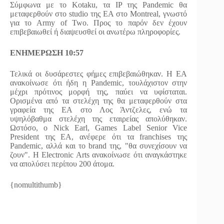
Σύμφωνα με το Kotaku, τα IP της Pandemic θα
μεταφερθούν στο studio της EA στο Montreal, γνωστό
για το Army of Two. Προς το παρόν δεν έχουν
επιβεβαιωθεί ή διαψευσθεί οι ανωτέρω πληροφορίες.
ΕΝΗΜΕΡΩΣΗ 10:57
Τελικά οι δυσάρεστες φήμες επιβεβαιώθηκαν. Η ΕΑ
ανακοίνωσε ότι ήδη η Pandemic, τουλάχιστον στην
μέχρι πρότινος μορφή της, παύει να υφίσταται.
Ορισμένα από τα στελέχη της θα μεταφερθούν στα
γραφεία της ΕΑ στο Λος Άντζελες, ενώ τα
υψηλόβαθμα στελέχη της εταιρείας απολύθηκαν.
Ωστόσο, ο Nick Earl, Games Label Senior Vice
President της EA, ανέφερε ότι τα franchises της
Pandemic, αλλά και το brand της, "θα συνεχίσουν να
ζουν". Η Electronic Arts ανακοίνωσε ότι αναγκάστηκε
να απολύσει περίπου 200 άτομα.
{nomultithumb}