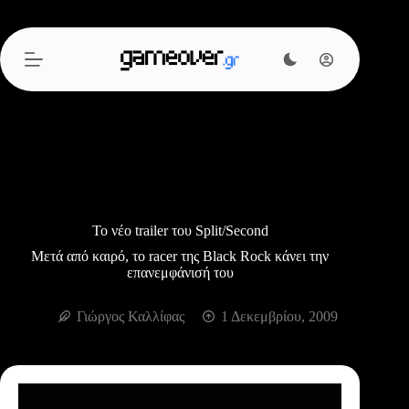
Μετάβαση
στο
περιεχόμενο
To νέο trailer του Split/Second
Μετά από καιρό, το racer της Black Rock κάνει την
επανεμφάνισή του
Γιώργος Καλλίφας
1 Δεκεμβρίου, 2009