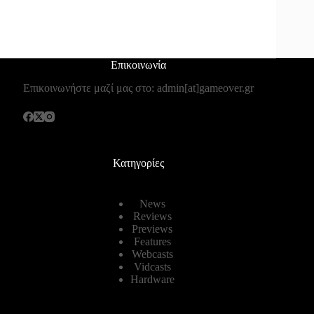
Επικοινωνία
Επικοινωνήστε μαζί μας στο: admin[at]gameover.gr
Κατηγορίες
News
Reviews
Previews
Features
Webcasts
Vidcasts
Hardware