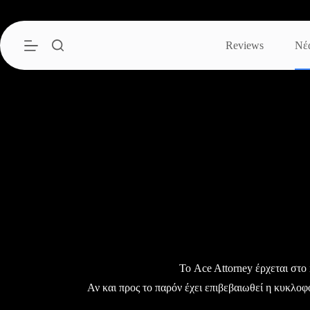
Μετάβαση
στο
περιεχόμενο
Reviews
Νέ
Το Ace Attorney έρχεται στο
Αν και προς το παρόν έχει επιβεβαιωθεί η κυκλοφ