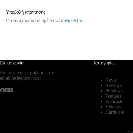
Υποβολή απάντησης
Για να σχολιάσετε πρέπει να
συνδεθείτε
.
Επικοινωνία
Κατηγορίες
Επικοινωνήστε μαζί μας στο:
admin[at]gameover.gr
News
Reviews
Previews
Features
Webcasts
Vidcasts
Hardware
Co