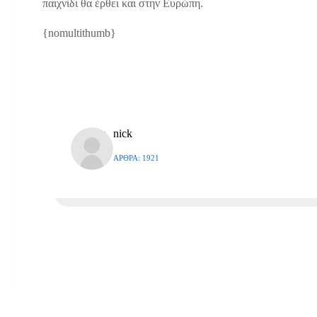
παιχνίδι θα έρθει και στην Ευρώπη.
{nomultithumb}
nick
ΆΡΘΡΑ: 1921