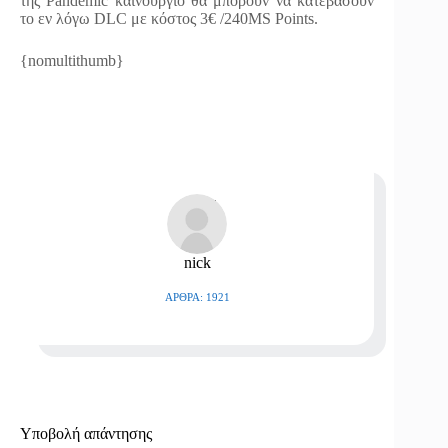
της Pandemic καινούργιο θα μπορούν να κατεβάσουν
το εν λόγω DLC με κόστος 3€ /240ΜS Points.
{nomultithumb}
nick
ΆΡΘΡΑ: 1921
Υποβολή απάντησης