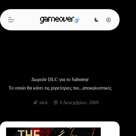
Μετάβαση
στο
περιεχόμενο
Δωρεάν DLC για το Saboteur
Το οποίο θα κάνει τις χορεύτριες πιο...αποκαλυπτικές
nick
6 Δεκεμβρίου, 2009