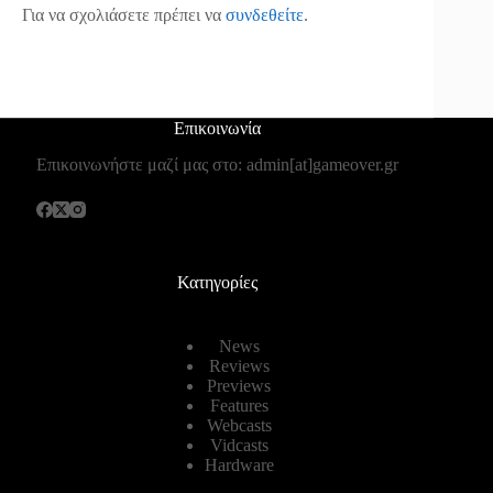
Για να σχολιάσετε πρέπει να
συνδεθείτε
.
Επικοινωνία
Επικοινωνήστε μαζί μας στο: admin[at]gameover.gr
Κατηγορίες
News
Reviews
Previews
Features
Webcasts
Vidcasts
Hardware