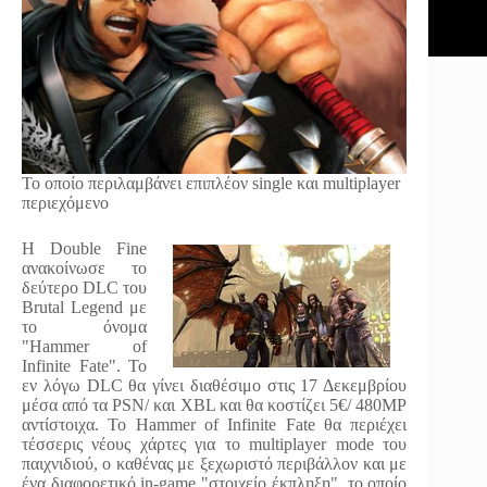
Το οποίο περιλαμβάνει επιπλέον single και multiplayer
περιεχόμενο
Η Double Fine
ανακοίνωσε το
δεύτερο DLC του
Brutal Legend με
το όνομα
"Hammer of
Infinite Fate". Το
εν λόγω DLC θα γίνει διαθέσιμο στις 17 Δεκεμβρίου
μέσα από τα PSN/ και XBL και θα κοστίζει 5€/ 480MP
αντίστοιχα. Το Hammer of Infinite Fate θα περιέχει
τέσσερις νέους χάρτες για το multiplayer mode του
παιχνιδιού, ο καθένας με ξεχωριστό περιβάλλον και με
ένα διαφορετικό in-game "στοιχείο έκπληξη", το οποίο