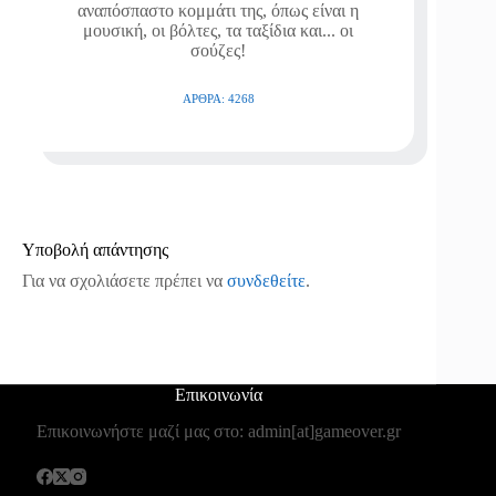
αναπόσπαστο κομμάτι της, όπως είναι η
μουσική, οι βόλτες, τα ταξίδια και... οι
σούζες!
ΆΡΘΡΑ: 4268
Υποβολή απάντησης
Για να σχολιάσετε πρέπει να
συνδεθείτε
.
Επικοινωνία
Επικοινωνήστε μαζί μας στο: admin[at]gameover.gr