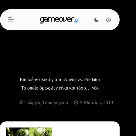
Μετάβαση
στο
περιεχόμενο
Επιπλέον υλικό για το Aliens vs. Predator
Το οποίο όμως δεν είναι και τόσο… νέο
Γιώργος Τσακίρογλου
9 Μαρτίου, 2010