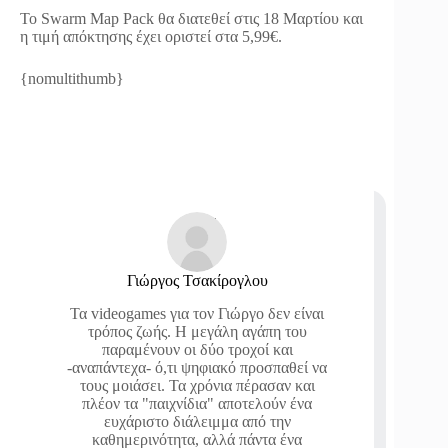
Το Swarm Map Pack θα διατεθεί στις 18 Μαρτίου και
η τιμή απόκτησης έχει οριστεί στα 5,99€.
{nomultithumb}
Γιώργος Τσακίρογλου
Τα videogames για τον Γιώργο δεν είναι
τρόπος ζωής. Η μεγάλη αγάπη του
παραμένουν οι δύο τροχοί και
-αναπάντεχα- ό,τι ψηφιακό προσπαθεί να
τους μοιάσει. Τα χρόνια πέρασαν και
πλέον τα "παιχνίδια" αποτελούν ένα
ευχάριστο διάλειμμα από την
καθημερινότητα, αλλά πάντα ένα