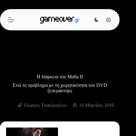
Μετάβαση
στο
περιεχόμενο
Η διάρκεια του Mafia II
Ενώ το πρόβλημα με τη χωρητικότητα του DVD
ξεπεράστηκε
Γιώργος Τσακίρογλου
10 Μαρτίου, 2010