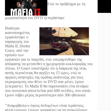
Ενώ το πρόβλημα με τη
χωρητικότητα του DVD ξεπεράστηκε
Ιδιαίτερα
ικανοποιημένος
εμφανίστηκε ο
παραγωγός του
Mafia II, Denby
Grace, από την
πρόοδο των
εργασιών για το παιχνίδι, ενώ υπεραμύνθηκε της
απόφασης να μετατεθεί η ημερομηνία κυκλοφορίας του
τίτλου. Ο Grace υποστήριξε ότι η διάρκεια της νέας
αυτής περιπέτειας θα αγγίζει τις 15 ώρες, ενώ οι
αρχικές ανησυχίες της ομάδας ανάπτυξης για τους
περιορισμούς που θέτει το DVD σαν μέσο, έχουν
ξεπεραστεί. Το Mafia II θα παρουσιάσει ένα σενάριο
που συνολικά αποτελείται από 600 σελίδες, στο οποίο
έχουν λάβει μέρος περισσότεροι από 300 ηθοποιοί.
”Αναμφίβολα ο όγκος δεδομένων είναι τεράστιος,
αλλά ευτυχώς έχουμε καταφέρει να τα στριμώξουμε