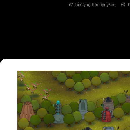
Γιώργος Τσακίρογλου
1