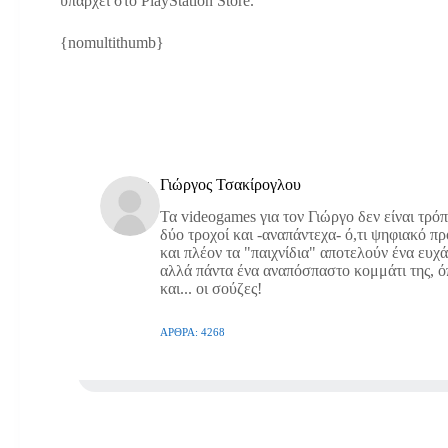
υπάρχει στο PlayStation Store.
{nomultithumb}
Γιώργος Τσακίρογλου
Τα videogames για τον Γιώργο δεν είναι τρό
δύο τροχοί και -αναπάντεχα- ό,τι ψηφιακό π
και πλέον τα "παιχνίδια" αποτελούν ένα ευχ
αλλά πάντα ένα αναπόσπαστο κομμάτι της, όπω
και... οι σούζες!
ΆΡΘΡΑ: 4268