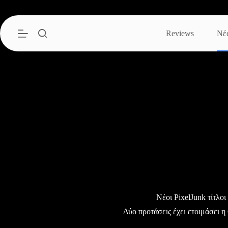
Μετάβαση
στο
περιεχόμενο
Reviews
Νέ
Νέοι PixelJunk τίτλοι
Δύο προτάσεις έχει ετοιμάσει 