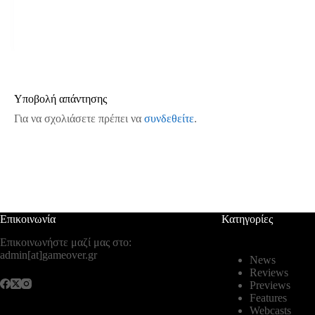
Υποβολή απάντησης
Για να σχολιάσετε πρέπει να
συνδεθείτε
.
Επικοινωνία
Κατηγορίες
Επικοινωνήστε μαζί μας στο:
admin[at]gameover.gr
News
Reviews
Previews
Features
Webcasts