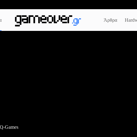
α
Άρθρα
Hardw
η Q-Games