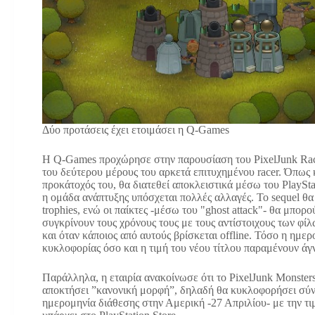
Δύο προτάσεις έχει ετοιμάσει η Q-Games
Η Q-Games προχώρησε στην παρουσίαση του PixelJunk Rac
του δεύτερου μέρους του αρκετά επιτυχημένου racer. Όπως 
προκάτοχός του, θα διατεθεί αποκλειστικά μέσω του PlayStat
η ομάδα ανάπτυξης υπόσχεται πολλές αλλαγές. Το sequel θα
trophies, ενώ οι παίκτες -μέσω του "ghost attack"- θα μπορο
συγκρίνουν τους χρόνους τους με τους αντίστοιχους των φίλ
και όταν κάποιος από αυτούς βρίσκεται offline. Τόσο η ημερ
κυκλοφορίας όσο και η τιμή του νέου τίτλου παραμένουν άγ
Παράλληλα, η εταιρία ανακοίνωσε ότι το PixelJunk Monsters 
αποκτήσει ”κανονική μορφή”, δηλαδή θα κυκλοφορήσει σύν
ημερομηνία διάθεσης στην Αμερική -27 Απριλίου- με την τιμή