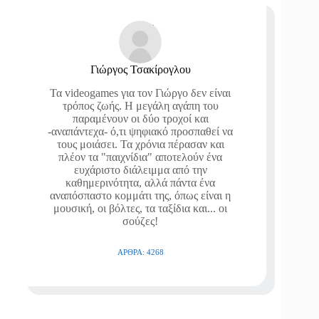
Γιώργος Τσακίρογλου
Τα videogames για τον Γιώργο δεν είναι
τρόπος ζωής. Η μεγάλη αγάπη του
παραμένουν οι δύο τροχοί και
-αναπάντεχα- ό,τι ψηφιακό προσπαθεί να
τους μοιάσει. Τα χρόνια πέρασαν και
πλέον τα "παιχνίδια" αποτελούν ένα
ευχάριστο διάλειμμα από την
καθημερινότητα, αλλά πάντα ένα
αναπόσπαστο κομμάτι της, όπως είναι η
μουσική, οι βόλτες, τα ταξίδια και... οι
σούζες!
ΆΡΘΡΑ: 4268