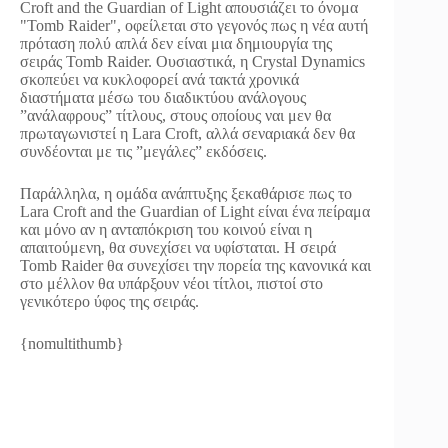
Croft and the Guardian of Light απουσιάζει το όνομα
"Tomb Raider", οφείλεται στο γεγονός πως η νέα αυτή
πρόταση πολύ απλά δεν είναι μια δημιουργία της
σειράς Tomb Raider. Ουσιαστικά, η Crystal Dynamics
σκοπεύει να κυκλοφορεί ανά τακτά χρονικά
διαστήματα μέσω του διαδικτύου ανάλογους
”ανάλαφρους” τίτλους, στους οποίους ναι μεν θα
πρωταγωνιστεί η Lara Croft, αλλά σεναριακά δεν θα
συνδέονται με τις ”μεγάλες” εκδόσεις.
Παράλληλα, η ομάδα ανάπτυξης ξεκαθάρισε πως το
Lara Croft and the Guardian of Light είναι ένα πείραμα
και μόνο αν η ανταπόκριση του κοινού είναι η
απαιτούμενη, θα συνεχίσει να υφίσταται. Η σειρά
Tomb Raider θα συνεχίσει την πορεία της κανονικά και
στο μέλλον θα υπάρξουν νέοι τίτλοι, πιστοί στο
γενικότερο ύφος της σειράς.
{nomultithumb}