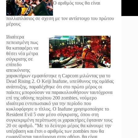
Ο αριθμός τους θα είναι
πολλαπλάσιος σε σχεση με τον αντίστοιχο του πρώτου
μέρους
Ιδιαίτερα
πεπεισμένη πως
θα καταφέρει να
θέσει νέα μέτρα
σύγκρισης σε
επίπεδο
απεικόνισης
χαρακτήρων εμφανίστηκε η Capcom μιλώντας για το
Dead Rising 2. Ο Keiji Inafune, υπεύθυνος της ομάδας
ανάπτυξης, παραδέχθηκε ότι στο πρώτο μέρος οι
παίκτες μπορούσαν να παρακολουθήσουν ταυτόχρονα
επί της οθόνης περίπου 200 zombies, νούμερο
ιδιαίτερα εντυπωσιακό για την περίοδο που
κυκλοφόρησε ο τίτλος. Ο Inafune χρησιμοποίησε το
Resident Evil 5 σαν μέσο σύγκρισης, όπου στη
συγκεκριμένη περίπτωση οι χαρακτήρες έφταναν τους
20 σε αριθμό. ”Με το δεύτερο μέρος θα κάνουμε την
υπέρβαση και έτσι ο αριθμός των zombies που θα
εμφανίζονται ταυτόχρονα στην οθόνη, θα είναι