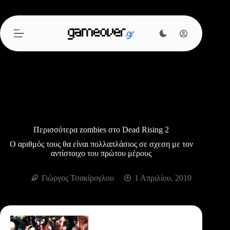
Μετάβαση
στο
περιεχόμενο
Περισσότερα zombies στο Dead Rising 2
Ο αριθμός τους θα είναι πολλαπλάσιος σε σχεση με τον
αντίστοιχο του πρώτου μέρους
Γιώργος Τσακίρογλου
1 Απριλίου, 2010