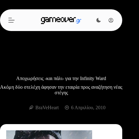
Μετάβαση
στο
περιεχόμενο
Απoχωρήσεις -και πάλι- για την Infinity Ward
Ακόμη δύο στελέχη άφησαν την εταιρία προς αναζήτηση νέας
στέγης
BraVeHeart
6 Απριλίου, 2010