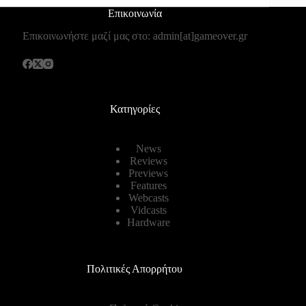
Επικοινωνία
Επικοινωνήστε μαζί μας στο: admin[at]gameover.gr
Κατηγορίες
News
Reviews
Previews
Features
Webcasts
Vidcasts
Hardware
Πολιτικές Απορρήτου