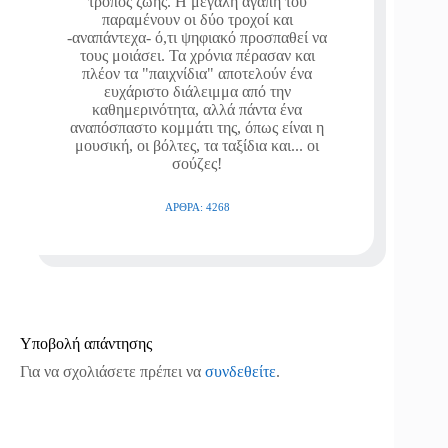
τρόπος ζωής. Η μεγάλη αγάπη του
παραμένουν οι δύο τροχοί και
-αναπάντεχα- ό,τι ψηφιακό προσπαθεί να
τους μοιάσει. Τα χρόνια πέρασαν και
πλέον τα "παιχνίδια" αποτελούν ένα
ευχάριστο διάλειμμα από την
καθημερινότητα, αλλά πάντα ένα
αναπόσπαστο κομμάτι της, όπως είναι η
μουσική, οι βόλτες, τα ταξίδια και... οι
σούζες!
ΆΡΘΡΑ: 4268
Υποβολή απάντησης
Για να σχολιάσετε πρέπει να
συνδεθείτε
.