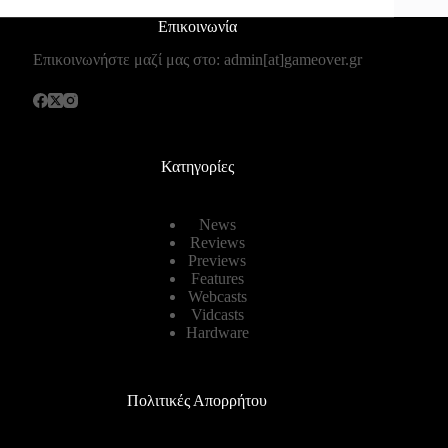
Επικοινωνία
Επικοινωνήστε μαζί μας στο: admin[at]gameover.gr
Κατηγορίες
News
Reviews
Previews
Features
Webcasts
Vidcasts
Hardware
Πολιτικές Απορρήτου