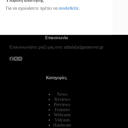
Υποβολή απάντησης
Για να σχολιάσετε πρέπει να
συνδεθείτε
.
Επικοινωνία
Επικοινωνήστε μαζί μας στο: admin[at]gameover.gr
Κατηγορίες
News
Reviews
Previews
Features
Webcasts
Vidcasts
Hardware