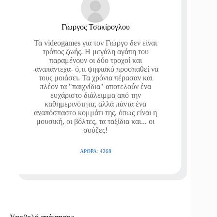
Γιώργος Τσακίρογλου
Τα videogames για τον Γιώργο δεν είναι
τρόπος ζωής. Η μεγάλη αγάπη του
παραμένουν οι δύο τροχοί και
-αναπάντεχα- ό,τι ψηφιακό προσπαθεί να
τους μοιάσει. Τα χρόνια πέρασαν και
πλέον τα "παιχνίδια" αποτελούν ένα
ευχάριστο διάλειμμα από την
καθημερινότητα, αλλά πάντα ένα
αναπόσπαστο κομμάτι της, όπως είναι η
μουσική, οι βόλτες, τα ταξίδια και... οι
σούζες!
ΆΡΘΡΑ: 4268