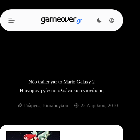
Μετάβαση
στο
περιεχόμενο
Νέο trailer για το Mario Galaxy 2
Η αναμονη γίνεται ολοένα και εντονότερη
Γιώργος Τσακίρογλου
22 Απριλίου, 2010