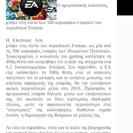
Ο αμερικανικός κολοσσός,
μπήκε στη λίστα των 500 κορυφαίων εταιριών του
περιοδικού Fortune
Η Electronic Arts
μπήκε στη λίστα του περιοδικού Fortune, ως μία από
τις 500 κορυφαίες εταιρίες των Ηνωμένων Πολιτειών.
Συγκεκριμένα, ο κολοσσός του gaming κατέκτησε τη
494η θέση και εκτιμήθηκε ότι η αξία της ανέρχεται στα
6.2 δισεκατομμύρια. δολάρια. Στο παρελθόν, η EA
είχε κατακτήσει τη 590η θέση, ενώ οι αναλυτές
πιστεύουν ότι οι αλλαγές και οι κινήσεις μείωσης του
κόστους παραγωγής της εταιρίας, θα την ευνοήσουν
ακόμη περισσότερο μέσα στο 2010. Πρόσφατα, η
αμερικανική εταιρία δήλωσε μέσω των εκπροσώπων
της, ότι σκοπεύει να δίνει λιγότερους third-party
τίτλους, ώστε να αφοσιώνεται περισσότερο στις
"εσωτερικές" της κυκλοφορίες. Καθόλου τυχαία
λοιπόν, η δημιουργία της Respawn εκ μέρους της.
Αν όλα τα παραπάνω, είναι για το καλό της βιομηχανίας
και φυσικά προς όφελος όλων των gamers, ευχόμαστε