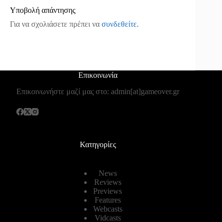
Υποβολή απάντησης
Για να σχολιάσετε πρέπει να
συνδεθείτε
.
Επικοινωνία
Επικοινωνήστε μαζί μας στο: admin[at]gameover.gr
Κατηγορίες
News
Reviews
Previews
Features
Webcasts
Vidcasts