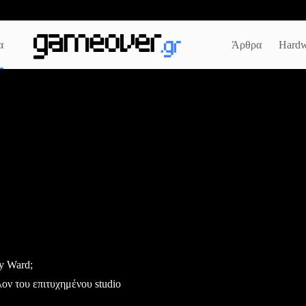
α
Άρθρα
Hardw
y Ward;
λον του επιτυχημένου studio