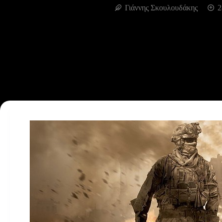
Γιάννης Σκουλουδάκης
2