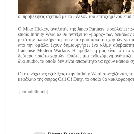
οι προβλέψεις σχετικά με το μέλλον του επιτυχημένου studi
Ο Mike Hickey, αναλυτής της Janco Partners, προβλέπει πω
studio Infinity Ward δε θα αντέξει το «βάρος» των δεκάδω
μετά την ολοκλήρωση του δεύτερου πακέτου χαρτών για τ
από την ομάδα, έχουν δημιουργήσει ένα κλίμα αβεβαιότητ
franchise Modern Warfare. Η πρόβλεψή μας είναι ότι το 
δεύτερο πακέτο χαρτών. Οπότε, μια ενδεχόμενη ανάπτυξη 
δυο studio, τα οποία δεν είναι απαραίτητο να έχουν κάποια σ
Οι στενάχωρες εξελίξεις στην Infinity Ward συνεχίζονται, τ
κεφάλαιο της σειράς Call Of Duty, το οποίο θα κυκλοφορήσ
{nomultithumb}