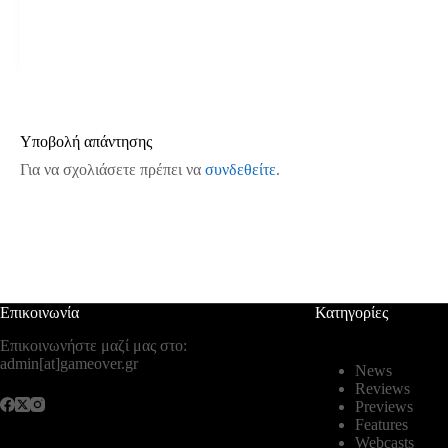
Υποβολή απάντησης
Για να σχολιάσετε πρέπει να
συνδεθείτε
.
Επικοινωνία
Κατηγορίες
Επικοινωνήστε μαζί μας στο:
admin[at]gameover.gr
News
Reviews
Previews
Features
Webcasts