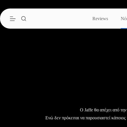
Μετάβαση
στο
περιεχόμενο
Reviews
Νέ
Ο Jaffe θα απέχει από τη
Ενώ δεν πρόκειται να παρουσιαστεί κάποιος 