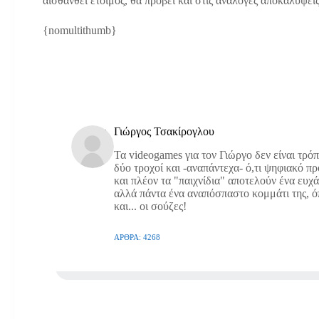
αισθανθεί έτοιμος, θα προβεί και στις ανάλογες αποκαλύψεις
{nomultithumb}
Γιώργος Τσακίρογλου
Τα videogames για τον Γιώργο δεν είναι τρό
δύο τροχοί και -αναπάντεχα- ό,τι ψηφιακό π
και πλέον τα "παιχνίδια" αποτελούν ένα ευχ
αλλά πάντα ένα αναπόσπαστο κομμάτι της, όπω
και... οι σούζες!
ΆΡΘΡΑ: 4268