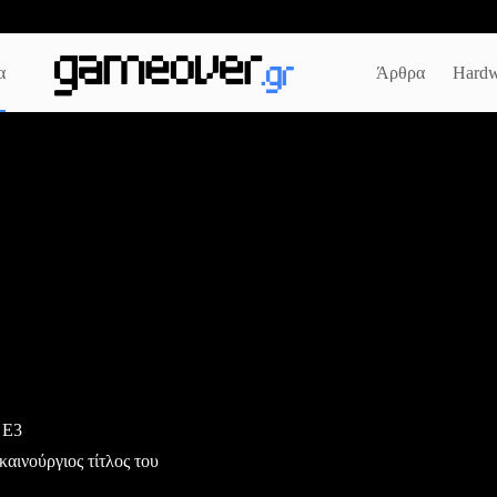
α
Άρθρα
Hardw
ν Ε3
καινούργιος τίτλος του