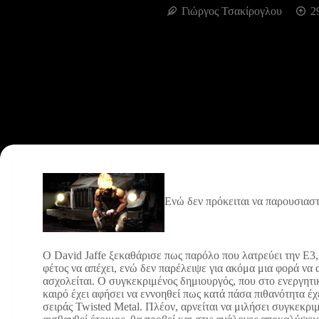
Γιώργος Τσακίρογλου
2
Ενώ δεν πρόκειται να παρουσιαστε
Ο David Jaffe ξεκαθάρισε πως παρόλο που λατρεύει την Ε3,
φέτος να απέχει, ενώ δεν παρέλειψε για ακόμα μια φορά να α
ασχολείται. Ο συγκεκριμένος δημιουργός, που στο ενεργητικ
καιρό έχει αφήσει να εννοηθεί πως κατά πάσα πιθανότητα έχε
σειράς Twisted Metal. Πλέον, αρνείται να μιλήσει συγκεκρ