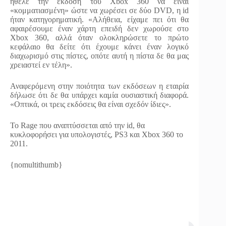
ήθελε την έκδοση του Xbox 360 να είναι
«κομματιασμένη» ώστε να χωρέσει σε δύο DVD, η id
ήταν κατηγορηματική. «Αλήθεια, είχαμε πει ότι θα
αφαιρέσουμε έναν χάρτη επειδή δεν χωρούσε στο
Xbox 360, αλλά όταν ολοκληρώσετε το πρώτο
κεφάλαιο θα δείτε ότι έχουμε κάνει έναν λογικό
διαχωρισμό στις πίστες, οπότε αυτή η πίστα δε θα μας
χρειαστεί εν τέλη».
Αναφερόμενη στην ποιότητα των εκδόσεων η εταιρία
δήλωσε ότι δε θα υπάρχει καμία ουσιαστική διαφορά.
«Οπτικά, οι τρεις εκδόσεις θα είναι σχεδόν ίδιες».
Το Rage που αναπτύσσεται από την id, θα
κυκλοφορήσει για υπολογιστές, PS3 και Xbox 360 το
2011.
{nomultithumb}