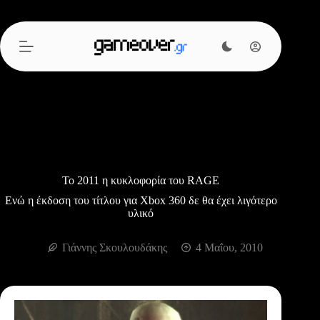
Μετάβαση
στο
περιεχόμενο
Το 2011 η κυκλοφορία του RAGE
Ενώ η έκδοση του τίτλου για Xbox 360 δε θα έχει λιγότερο
υλικό
Γιάννης Σκουλουδάκης
4 Μαΐου, 2010