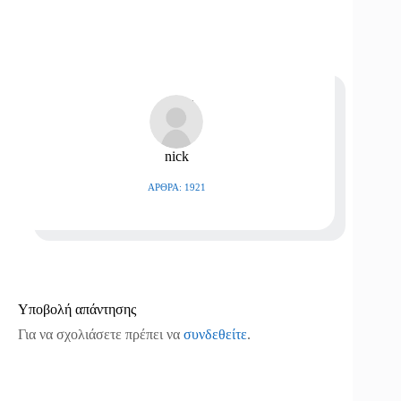
nick
ΆΡΘΡΑ: 1921
Υποβολή απάντησης
Για να σχολιάσετε πρέπει να
συνδεθείτε
.