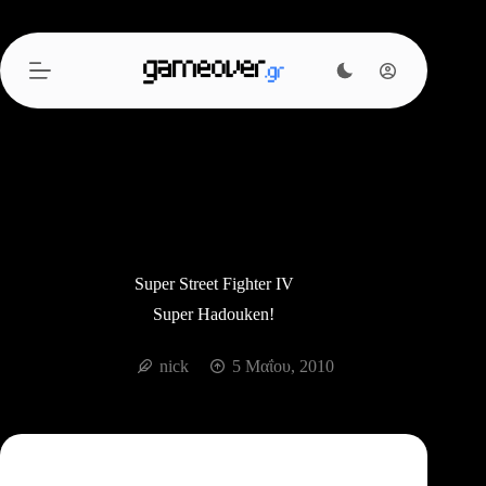
Μετάβαση
στο
περιεχόμενο
Super Street Fighter IV
Super Hadouken!
nick
5 Μαΐου, 2010