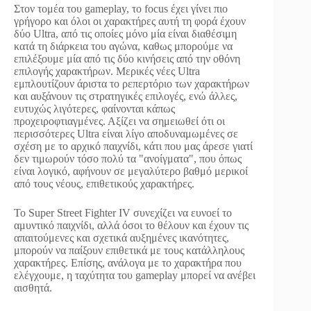
Στον τομέα του gameplay, το focus έχει γίνει πιο
γρήγορο και όλοι οι χαρακτήρες αυτή τη φορά έχουν
δύο Ultra, από τις οποίες μόνο μία είναι διαθέσιμη
κατά τη διάρκεια του αγώνα, καθως μπορούμε να
επιλέξουμε μία από τις δύο κινήσεις από την οθόνη
επιλογής χαρακτήρων. Μερικές νέες Ultra
εμπλουτίζουν άριστα το ρεπερτόριο των χαρακτήρων
και αυξάνουν τις στρατηγικές επιλογές, ενώ άλλες,
ευτυχώς λιγότερες, φαίνονται κάπως
προχειροφτιαγμένες. Αξίζει να σημειωθεί ότι οι
περισσότερες Ultra είναι λίγο αποδυναμωμένες σε
σχέση με το αρχικό παιχνίδι, κάτι που μας άρεσε γιατί
δεν τιμωρούν τόσο πολύ τα "ανοίγματα", που όπως
είναι λογικό, αφήνουν σε μεγαλύτερο βαθμό μερικοί
από τους νέους, επιθετικούς χαρακτήρες.
Το Super Street Fighter IV συνεχίζει να ευνοεί το
αμυντικό παιχνίδι, αλλά όσοι το θέλουν και έχουν τις
απαιτούμενες και σχετικά αυξημένες ικανότητες,
μπορούν να παίξουν επιθετικά με τους κατάλληλους
χαρακτήρες. Επίσης, ανάλογα με το χαρακτήρα που
ελέγχουμε, η ταχύτητα του gameplay μπορεί να ανέβει
αισθητά.