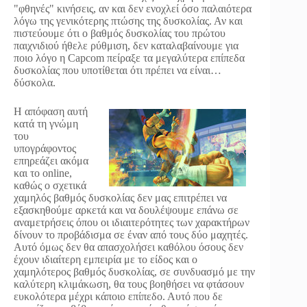
"φθηνές" κινήσεις, αν και δεν ενοχλεί όσο παλαιότερα
λόγω της γενικότερης πτώσης της δυσκολίας. Αν και
πιστεύουμε ότι ο βαθμός δυσκολίας του πρώτου
παιχνιδιού ήθελε ρύθμιση, δεν καταλαβαίνουμε για
ποιο λόγο η Capcom πείραξε τα μεγαλύτερα επίπεδα
δυσκολίας που υποτίθεται ότι πρέπει να είναι…
δύσκολα.
Η απόφαση αυτή
κατά τη γνώμη
του
υπογράφοντος
επηρεάζει ακόμα
και το online,
καθώς ο σχετικά
χαμηλός βαθμός δυσκολίας δεν μας επιτρέπει να
εξασκηθούμε αρκετά και να δουλέψουμε επάνω σε
αναμετρήσεις όπου οι ιδιαιτερότητες των χαρακτήρων
δίνουν το προβάδισμα σε έναν από τους δύο μαχητές.
Αυτό όμως δεν θα απασχολήσει καθόλου όσους δεν
έχουν ιδιαίτερη εμπειρία με το είδος και ο
χαμηλότερος βαθμός δυσκολίας, σε συνδυασμό με την
καλύτερη κλιμάκωση, θα τους βοηθήσει να φτάσουν
ευκολότερα μέχρι κάποιο επίπεδο. Αυτό που δε