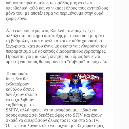
πιθανό το πρώτο μέλος τις ομάδας μας να είναι
υπερβολικά καλό και να νικήσει όλους τους αντιπάλους
μόνο του, με αποτέλεσμα να περιμένουμε στην ουρά
χωρίς λόγο.
Από εκεί και πέρα, στις Ranked μονομαχίες έχει
αλλάξει το σύστημα κατάταξης με τρόπο που μετράει
τη βαθμολογία και συνολικά και σε κάθε χαρακτήρα
ξεχωριστά, κάτι που έγινε με σκοπό να ενθαρρύνει τον
πειραματισμό με αρκετούς διαφορετικούς χαρακτήρες.
Πρόκειται για μια καλή κίνηση, που όμως δεν είναι
αρκετή για όσους θα πάρουν στα "σοβαρά" το παιχνίδι.
Τα παρακάτω
ίσως δεν θα
ενδιαφέρουν
καθόλου όσους
δεν έχουν σκοπό
να ασχοληθούν
εις βάθος με το
SSFIV, αλλά πρέπει να τα αναφέρουμε, ειδικά για
όσους αφιερώσει δεκάδες ώρες στο SFIV και έχουν
σκοπό να αφιερώσουν άλλες τόσες και στο SSFIV.
Όπως είναι λογικό, σε ένα παιχνίδι με 35 χαρακτήρες