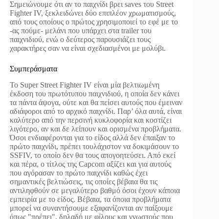
Σημειώνουμε ότι αν το παιχνίδι βρει saves του Street
Fighter IV, ξεκλειδώνει δύο επιπλέον χρωματισμούς,
από τους οποίους ο πρώτος χρησιμοποιεί το εφέ με το
-ας πούμε- μελάνι που υπάρχει στα trailer του
παιχνιδιού, ενώ ο δεύτερος παρουσιάζει τους
χαρακτήρες σαν να είναι σχεδιασμένοι με μολύβι.
Συμπεράσματα
Το Super Street Fighter IV είναι μία βελτιωμένη
έκδοση του πρωτότυπου παιχνιδιού, η οποία δεν κάνει
τα πάντα άψογα, ούτε και θα πείσει αυτούς που έμειναν
αδιάφοροι από το αρχικό παιχνίδι. Παρ’ όλα αυτά, είναι
καλύτερο από την περσινή κυκλοφορία και κοστίζει
λιγότερο, αν και δε λείπουν και ορισμένα προβλήματα.
Όσοι ενδιαφέρονται για το είδος αλλά δεν έπαιξαν το
πρώτο παιχνίδι, πρέπει τουλάχιστον να δοκιμάσουν το
SSFIV, το οποίο δεν θα τους απογοητεύσει. Από εκεί
και πέρα, ο τίτλος της Capcom αξίζει και για αυτούς
που αγόρασαν το πρώτο παιχνίδι καθώς έχει
σημαντικές βελτιώσεις, τις οποίες βέβαια θα τις
αντιληφθούν σε μεγαλύτερο βαθμό όσοι έχουν κάποια
εμπειρία με το είδος. Βέβαια, τα όποια προβλήματα
μπορεί να συναντήσουμε εξαφανίζονται αν παίξουμε
όπως "πρέπει", δηλαδή με φίλους και γνωστούς που