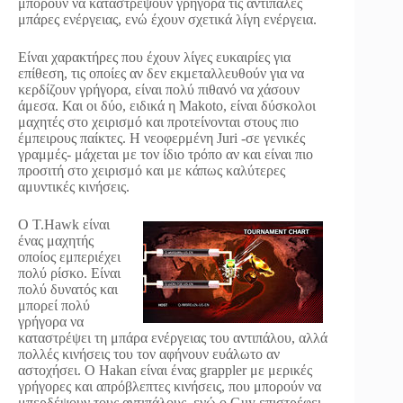
μπορούν να καταστρέψουν γρήγορα τις αντίπαλες
μπάρες ενέργειας, ενώ έχουν σχετικά λίγη ενέργεια.
Είναι χαρακτήρες που έχουν λίγες ευκαιρίες για
επίθεση, τις οποίες αν δεν εκμεταλλευθούν για να
κερδίζουν γρήγορα, είναι πολύ πιθανό να χάσουν
άμεσα. Και οι δύο, ειδικά η Makoto, είναι δύσκολοι
μαχητές στο χειρισμό και προτείνονται στους πιο
έμπειρους παίκτες. Η νεοφερμένη Juri -σε γενικές
γραμμές- μάχεται με τον ίδιο τρόπο αν και είναι πιο
προσιτή στο χειρισμό και με κάπως καλύτερες
αμυντικές κινήσεις.
Ο T.Hawk είναι
ένας μαχητής
οποίος εμπεριέχει
πολύ ρίσκο. Είναι
πολύ δυνατός και
μπορεί πολύ
γρήγορα να
καταστρέψει τη μπάρα ενέργειας του αντιπάλου, αλλά
πολλές κινήσεις του τον αφήνουν ευάλωτο αν
αστοχήσει. Ο Hakan είναι ένας grappler με μερικές
γρήγορες και απρόβλεπτες κινήσεις, που μπορούν να
μπερδέψουν τους αντιπάλους, ενώ ο Guy επιστρέφει,