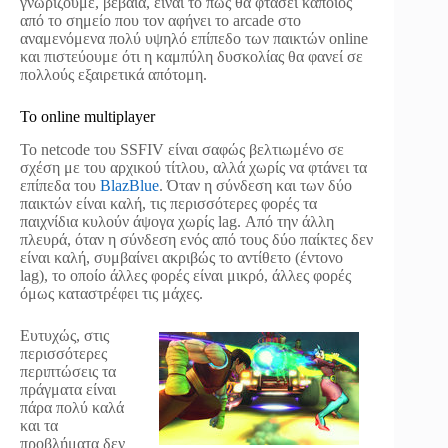
γνωρίζουμε, βέβαια, είναι το πώς θα φτάσει κάποιος
από το σημείο που τον αφήνει το arcade στο
αναμενόμενα πολύ υψηλό επίπεδο των παικτών online
και πιστεύουμε ότι η καμπύλη δυσκολίας θα φανεί σε
πολλούς εξαιρετικά απότομη.
Το online multiplayer
Το netcode του SSFIV είναι σαφώς βελτιωμένο σε
σχέση με του αρχικού τίτλου, αλλά χωρίς να φτάνει τα
επίπεδα του
BlazBlue
. Όταν η σύνδεση και των δύο
παικτών είναι καλή, τις περισσότερες φορές τα
παιχνίδια κυλούν άψογα χωρίς lag. Από την άλλη
πλευρά, όταν η σύνδεση ενός από τους δύο παίκτες δεν
είναι καλή, συμβαίνει ακριβώς το αντίθετο (έντονο
lag), το οποίο άλλες φορές είναι μικρό, άλλες φορές
όμως καταστρέφει τις μάχες.
Ευτυχώς, στις
περισσότερες
περιπτώσεις τα
πράγματα είναι
πάρα πολύ καλά
και τα
προβλήματα δεν