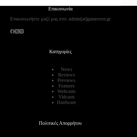
Επικοινωνία
Επικοινωνήστε μαζί μας στο: admin[at]gameover.gr
Κατηγορίες
News
Reviews
Previews
Features
Webcasts
Vidcasts
Hardware
Πολιτικές Απορρήτου