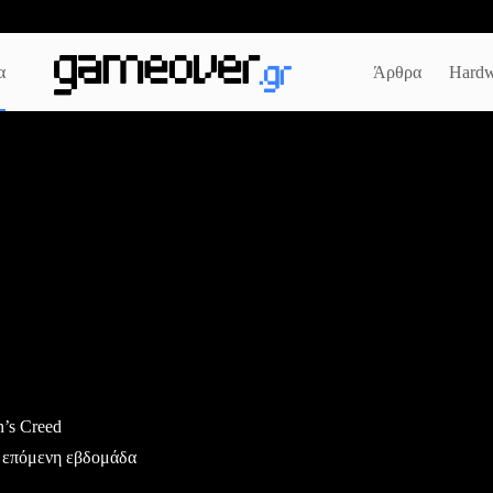
α
Άρθρα
Hardw
n’s Creed
ν επόμενη εβδομάδα