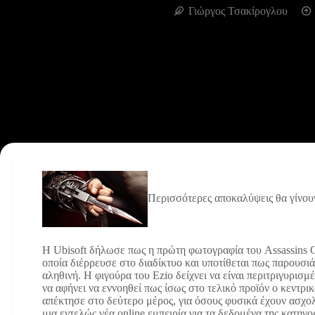
Γιώργος Τσακίρογλου
Περισσότερες αποκαλύψεις θα γίνου
Η Ubisoft δήλωσε πως η πρώτη φωτογραφία του Assassins C
οποία διέρρευσε στο διαδίκτυο και υποτίθεται πως παρουσιάζ
αληθινή. Η φιγούρα του Ezio δείχνει να είναι περιτριγυρισ
να αφήνει να εννοηθεί πως ίσως στο τελικό προϊόν ο κεντρι
απέκτησε στο δεύτερο μέρος, για όσους φυσικά έχουν ασχολη
μια εντελώς νέα online εμπειρία για τα δεδομένα της κατηγ