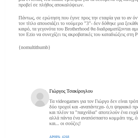
προβεί σε πλήθος αποκαλύψεων.
Πάντως, σε ερώτηση που έγινε προς την εταιρία για το αν όν
τον τίτλο απουσιάζει το νούμερο ”3”- δεν δόθηκε μια ξεκάθ
καιρό, τα γεγονότα του Brotherhood θα διαδραματίζονται αμ
τον Ezio να συνεχίζει τις ακροβατικές του καταδιώξεις στη 
{nomultithumb}
Γιώργος Τσακίρογλου
Τα videogames για τον Γιώργο δεν είναι τρό
δύο τροχοί και -αναπάντεχα- ό,τι ψηφιακό π
και πλέον τα "παιχνίδια" αποτελούν ένα ευχ
αλλά πάντα ένα αναπόσπαστο κομμάτι της, όπω
και... οι σούζες!
ΆΡΘΡΑ: 4268