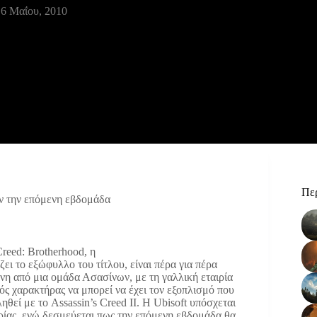
6 Μαΐου, 2010
Περ
ν την επόμενη εβδομάδα
reed: Brotherhood, η
ει το εξώφυλλο του τίτλου, είναι πέρα για πέρα
μένη από μια ομάδα Ασασίνων, με τη γαλλική εταιρία
κός χαρακτήρας να μπορεί να έχει τον εξοπλισμό που
θεί με το Assassin’s Creed II. H Ubisoft υπόσχεται
ορίας, ενώ δεσμεύεται πως την επόμενη εβδομάδα θα