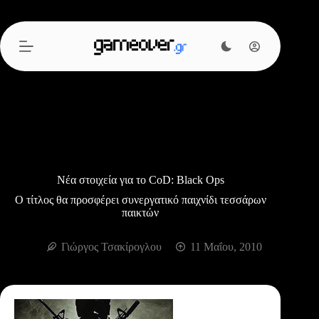
Μετάβαση
στο
περιεχόμενο
Νέα στοιχεία για το CoD: Black Ops
Ο τίτλος θα προσφέρει συνεργατικό παιχνίδι τεσσάρων
παικτών
Γιώργος Τσακίρογλου
11 Μαΐου, 2010