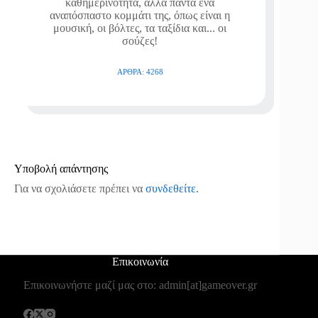
καθημερινότητα, αλλά πάντα ένα
αναπόσπαστο κομμάτι της, όπως είναι η
μουσική, οι βόλτες, τα ταξίδια και... οι
σούζες!
ΆΡΘΡΑ: 4268
Υποβολή απάντησης
Για να σχολιάσετε πρέπει να
συνδεθείτε
.
Επικοινωνία
Επικοινωνήστε μαζί μας στο: admin[at]gameover.gr