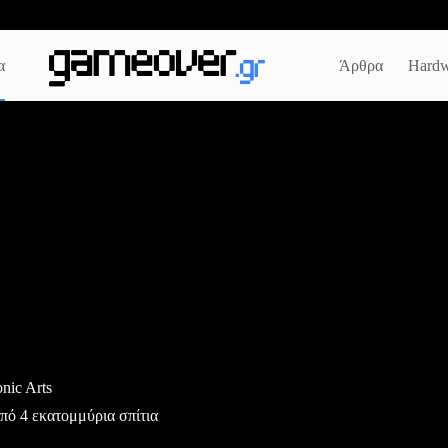
α
Άρθρα
Hardw
nic Arts
πό 4 εκατομμύρια σπίτια