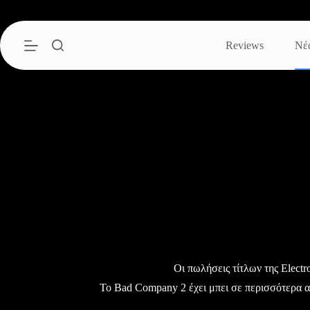
Μετάβαση
στο
περιεχόμενο
Reviews
Νέ
Οι πωλήσεις τίτλων της Εlectro
Το Bad Company 2 έχει μπει σε περισσότερα α