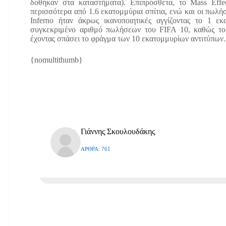
δοθήκαν στα καταστήματα). Επιπρόσθετα, το Mass Eff
περισσότερα από 1.6 εκατομμύρια σπίτια, ενώ και οι πωλήσ
Inferno ήταν άκρως ικανοποιητικές αγγίζοντας το 1 ε
συγκεκριμένο αριθμό πωλήσεων του FIFA 10, καθώς το 
έχοντας σπάσει το φράγμα των 10 εκατομμυρίων αντιτύπων.
{nomultithumb}
Γιάννης Σκουλουδάκης
ΆΡΘΡΑ: 761