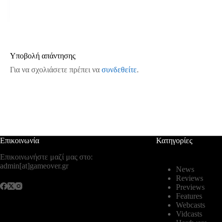
Υποβολή απάντησης
Για να σχολιάσετε πρέπει να
συνδεθείτε
.
Επικοινωνία
Κατηγορίες
Επικοινωνήστε μαζί μας στο:
admin[at]gameover.gr
News
Reviews
Previews
Features
Webcasts
Vidcasts