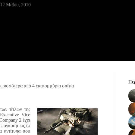
12 Μαΐου, 2010
Περ
ερισσότερα από 4 εκατομμύρια σπίτια
των τίτλων της
Executive Vice
 Company 2 έχει
 παγκοσμίως (ο
α αντίτυπα που