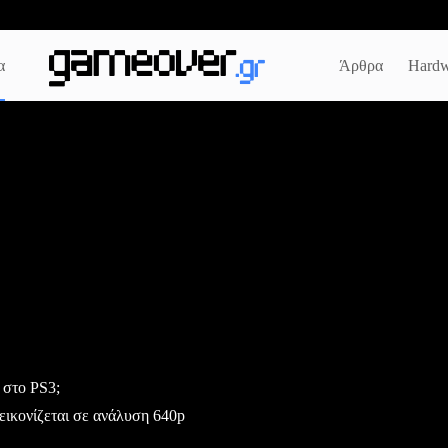
α
Άρθρα
Hardw
 στο PS3;
εικονίζεται σε ανάλυση 640p