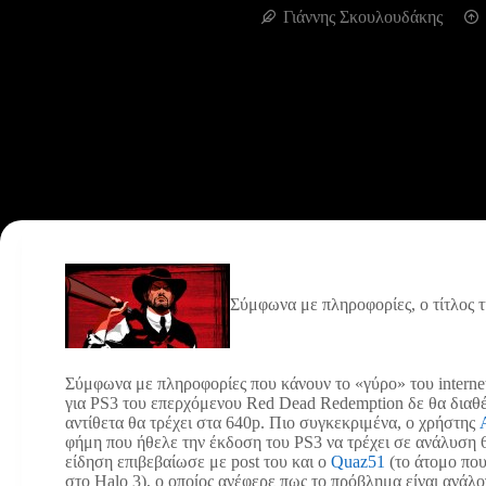
Γιάννης Σκουλουδάκης
Σύμφωνα με πληροφορίες, ο τίτλος τ
Σύμφωνα με πληροφορίες που κάνουν το «γύρο» του internet
για PS3 του επερχόμενου Red Dead Redemption δε θα διαθ
αντίθετα θα τρέχει στα 640p. Πιο συγκεκριμένα, ο χρήστης
φήμη που ήθελε την έκδοση του PS3 να τρέχει σε ανάλυση
είδηση επιβεβαίωσε με post του και ο
Quaz51
(το άτομο που
στο Halo 3), ο οποίος ανέφερε πως το πρόβλημα είναι ανάλο