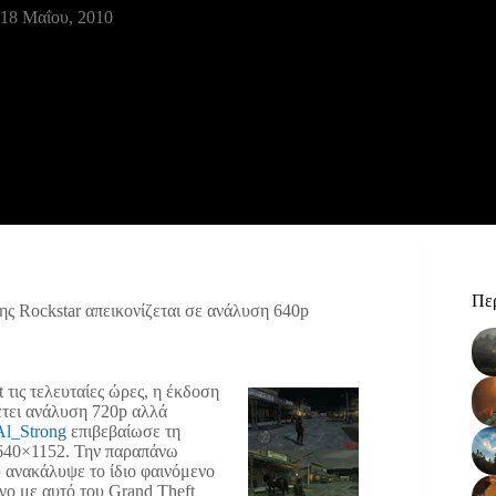
18 Μαΐου, 2010
Περ
ης Rockstar απεικονίζεται σε ανάλυση 640p
 τις τελευταίες ώρες, η έκδοση
έτει ανάλυση 720p αλλά
Al_Strong
επιβεβαίωσε τη
 640×1152. Την παραπάνω
 ανακάλυψε το ίδιο φαινόμενο
γο με αυτό του Grand Theft