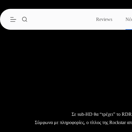
Μετάβαση
στο
περιεχόμενο
Reviews
Νέ
Σε sub-HD θα “τρέχει” το RDR
Σύμφωνα με πληροφορίες, ο τίτλος της Rockstar απ