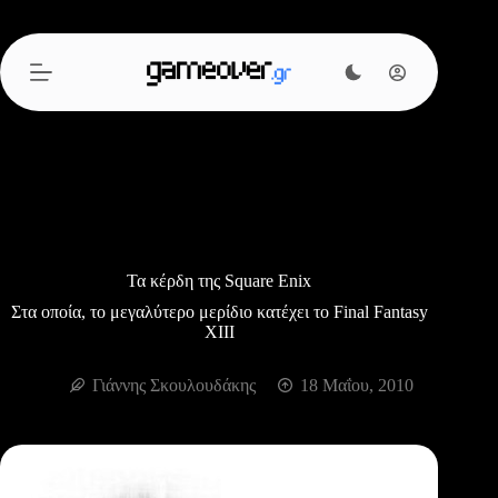
Μετάβαση
στο
περιεχόμενο
Τα κέρδη της Square Enix
Στα οποία, το μεγαλύτερο μερίδιο κατέχει το Final Fantasy
XIIΙ
Γιάννης Σκουλουδάκης
18 Μαΐου, 2010