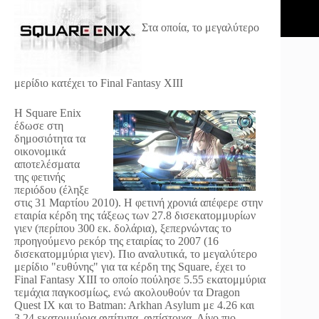
Στα οποία, το μεγαλύτερο
μερίδιο κατέχει το Final Fantasy XIIΙ
Η Square Enix
έδωσε στη
δημοσιότητα τα
οικονομικά
αποτελέσματα
της φετινής
περιόδου (έληξε
στις 31 Μαρτίου 2010). Η φετινή χρονιά απέφερε στην
εταιρία κέρδη της τάξεως των 27.8 δισεκατομμυρίων
γιεν (περίπου 300 εκ. δολάρια), ξεπερνώντας το
προηγούμενο ρεκόρ της εταιρίας το 2007 (16
δισεκατομμύρια γιεν). Πιο αναλυτικά, το μεγαλύτερο
μερίδιο "ευθύνης" για τα κέρδη της Square, έχει το
Final Fantasy XIII το οποίο πούλησε 5.55 εκατομμύρια
τεμάχια παγκοσμίως, ενώ ακολουθούν τα Dragon
Quest IX και το Batman: Arkhan Asylum με 4.26 και
3.24 εκατομμύρια αντίτυπα, αντίστοιχα. Λίγο πιο