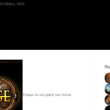
19 Μαΐου, 2010
Περ
Έτοιμο το νέο patch του τίτλου