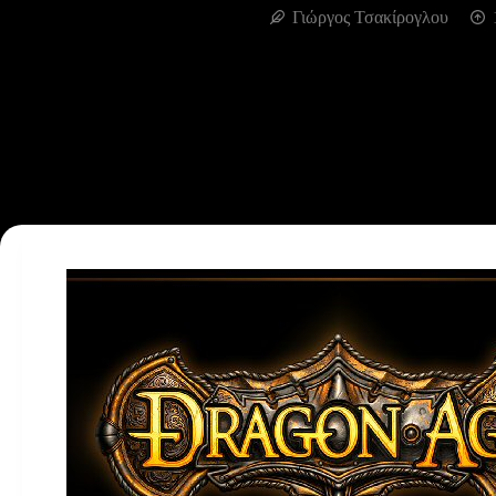
Γιώργος Τσακίρογλου