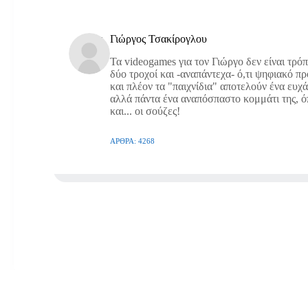
Γιώργος Τσακίρογλου
Τα videogames για τον Γιώργο δεν είναι τρό
δύο τροχοί και -αναπάντεχα- ό,τι ψηφιακό π
και πλέον τα "παιχνίδια" αποτελούν ένα ευχ
αλλά πάντα ένα αναπόσπαστο κομμάτι της, όπω
και... οι σούζες!
ΆΡΘΡΑ: 4268