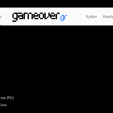
α
Άρθρα
Hardw
 του PS3
τλου