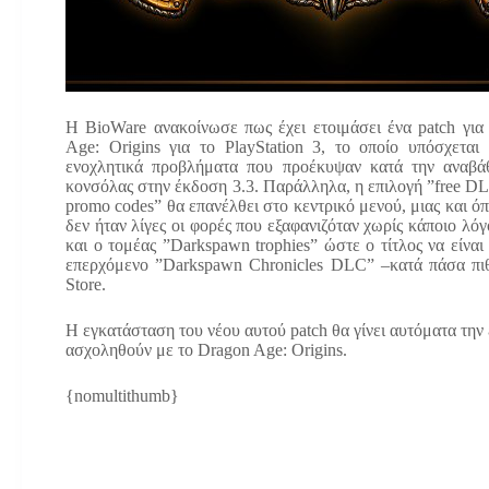
Η BioWare ανακοίνωσε πως έχει ετοιμάσει ένα patch για
Age: Origins για το PlayStation 3, το οποίο υπόσχεται
ενοχλητικά προβλήματα που προέκυψαν κατά την αναβάθ
κονσόλας στην έκδοση 3.3. Παράλληλα, η επιλογή ”free DL
promo codes” θα επανέλθει στο κεντρικό μενού, μιας και όπω
δεν ήταν λίγες οι φορές που εξαφανιζόταν χωρίς κάποιο λόγ
και ο τομέας ”Darkspawn trophies” ώστε ο τίτλος να είναι
επερχόμενο ”Darkspawn Chronicles DLC” –κατά πάσα πιθ
Store.
Η εγκατάσταση του νέου αυτού patch θα γίνει αυτόματα την 
ασχοληθούν με το Dragon Age: Origins.
{nomultithumb}