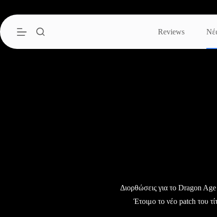
Μετάβαση
στο
περιεχόμενο
Reviews
Νέ
Διορθώσεις για το Dragon Age
Έτοιμο το νέο patch του τί