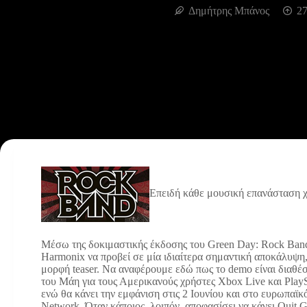
Δημήτρης Μπάνος
27
Επειδή κάθε μουσική επανάσταση χ
Μέσω της δοκιμαστικής έκδοσης του Green Day: Rock Ban
Harmonix να προβεί σε μία ιδιαίτερα σημαντική αποκάλυψη,
μορφή teaser. Να αναφέρουμε εδώ πως το demo είναι διαθέσ
του Μάη για τους Αμερικανούς χρήστες Xbox Live και PlayS
ενώ θα κάνει την εμφάνιση στις 2 Ιουνίου και στο ευρωπαϊκό
Network. Όταν κάποιος, λοιπόν, αποφασίσει να κάνει Quit 