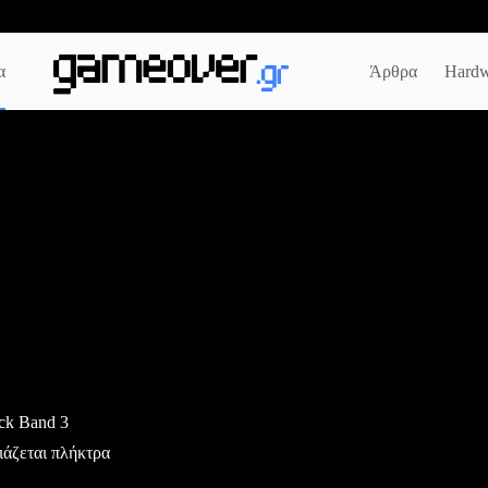
α
Άρθρα
Hardw
ock Band 3
ιάζεται πλήκτρα