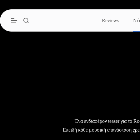
Μετάβαση
στο
περιεχόμενο
Reviews
Νέ
Ένα ενδιαφέρον teaser για το R
Επειδή κάθε μουσική επανάσταση χρε