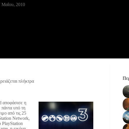
 Μαΐου, 2010
Περ
ρειάζεται πλήκτρα
d αποφάσισε η
 πάντα υπό τη
ιμο από τις 25
tation Network,
 PlayStation
Game, η εικόνα