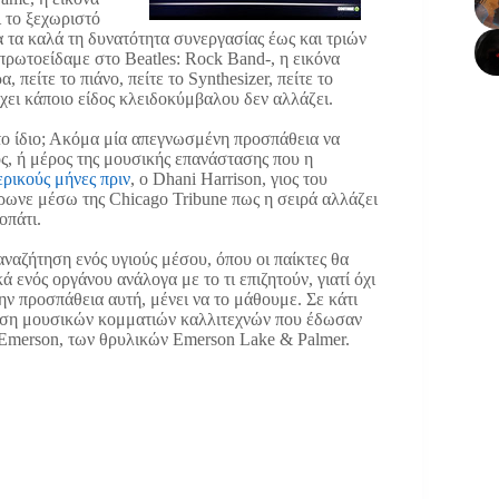
ι το ξεχωριστό
ια τα καλά τη δυνατότητα συνεργασίας έως και τριών
πρωτοείδαμε στο Beatles: Rock Band-, η εικόνα
 πείτε το πιάνο, πείτε το Synthesizer, πείτε το
έχει κάποιο είδος κλειδοκύμβαλου δεν αλλάζει.
e το ίδιο; Ακόμα μία απεγνωσμένη προσπάθεια να
ς, ή μέρος της μουσικής επανάστασης που η
ερικούς μήνες πριν
, o Dhani Harrison, γιος του
έρωνε μέσω της Chicago Tribune πως η σειρά αλλάζει
οπάτι.
ναζήτηση ενός υγιούς μέσου, όπου οι παίκτες θα
 ενός οργάνου ανάλογα με το τι επιζητούν, γιατί όχι
ην προσπάθεια αυτή, μένει να το μάθουμε. Σε κάτι
ευση μουσικών κομματιών καλλιτεχνών που έδωσαν
 Emerson, των θρυλικών Emerson Lake & Palmer.