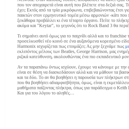
που τον αποχαιρετά είναι αυτή που βλέπετε στα δεξιά σας. Τ
έχει; Εκτός από τα τρία μικρόφωνα, επιβεβαιώνοντας έτσι γ
παικτών στον ερμηνευτικό τομέα μέσω αρμονιών -κάτι που 
ξεκάθαρα προβάλλει κι ένα τέταρτο όργανο. Πείτε το πλήκτρα,
ακόμα και "Keytar", το γεγονός ότι το Rock Band 3 θα περι
Τι σημαίνει αυτό όμως για το παιχνίδι αλλά και το franchis
προσελκυσθεί νέο κοινό σε ένα αυξανόμενα κορεσμένο είδο
Harmonix ισχυρίζεται πως ετοιμάζει; Ας μην ξεχνάμε πως
μ
εκλιπόντος μέλους των Beatles, George Harrison, μας ενημ
ριζικά κατεύθυνση, ακολουθώντας ένα πιο εκπαιδευτικό μον
Αν τα παραπάνω όντως ισχύουν, έχουμε να κάνουμε με την α
είναι σε θέση να διασκεδάσουν αλλά και να μάθουν τα βασικά
και τα δύο. Το αν θα βοηθήσει η παρουσία των πλήκτρων στ
που θα βοηθήσει αδιαμφισβήτητα, όμως, είναι η εκμετάλλ
μαθήματα παίζοντας πλήκτρα, όπως για παράδειγμα ο Keith
Και για του λόγου το αληθές…