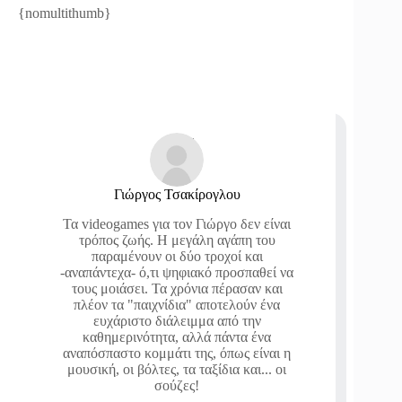
{nomultithumb}
Γιώργος Τσακίρογλου
Τα videogames για τον Γιώργο δεν είναι
τρόπος ζωής. Η μεγάλη αγάπη του
παραμένουν οι δύο τροχοί και
-αναπάντεχα- ό,τι ψηφιακό προσπαθεί να
τους μοιάσει. Τα χρόνια πέρασαν και
πλέον τα "παιχνίδια" αποτελούν ένα
ευχάριστο διάλειμμα από την
καθημερινότητα, αλλά πάντα ένα
αναπόσπαστο κομμάτι της, όπως είναι η
μουσική, οι βόλτες, τα ταξίδια και... οι
σούζες!