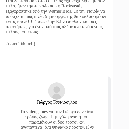
Η τελευταία φορά που ο Τύπος είχε ασχοληθεί με τον
τίτλο, ήταν την περίοδο που η Rocksteady
εξαγοράστηκε από την Warner Bros, με την εταιρία να
υπόσχεται πως η νέα δημιουργία της θα κυκλοφορήσει
εντός του 2010. Ίσως στην Ε3 να δοθούν κάποιες
απαντήσεις, για έναν από τους πλέον αναμενόμενους
τίτλους του έτους.
{nomultithumb}
Γιώργος Τσακίρογλου
Τα videogames για τον Γιώργο δεν είναι
τρόπος ζωής. Η μεγάλη αγάπη του
παραμένουν οι δύο τροχοί και
-αναπάντεχα- ό,τι ψηφιακό προσπαθεί να