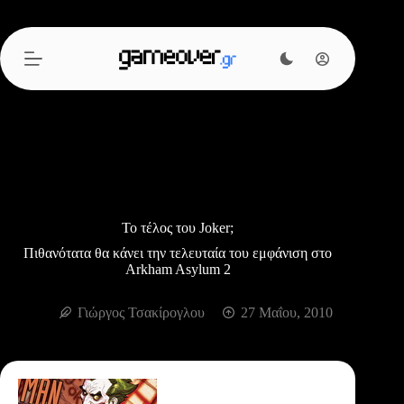
Μετάβαση
στο
περιεχόμενο
Το τέλος του Joker;
Πιθανότατα θα κάνει την τελευταία του εμφάνιση στο
Arkham Asylum 2
Γιώργος Τσακίρογλου
27 Μαΐου, 2010