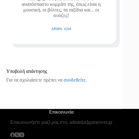
αναπόσπαστο κομμάτι της, όπως είναι η
μουσική, οι βόλτες, τα ταξίδια και... οι
σούζες!
ΆΡΘΡΑ: 4268
Υποβολή απάντησης
Για να σχολιάσετε πρέπει να
συνδεθείτε
.
Επικοινωνία
Επικοινωνήστε μαζί μας στο: admin[at]gameover.gr