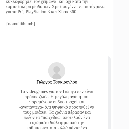
κυκλοφορήσει τον χειμώνα -και όχι κατά την
εορταστική περίοδο των Χριστουγέννων- ταυτόχρονα
για τα PC, PlayStation 3 και Xbox 360.
{nomultithumb}
Γιώργος Τσακίρογλου
Τα videogames για τον Γιώργο δεν είναι
τρόπος ζωής. Η μεγάλη αγάπη του
παραμένουν οι δύο τροχοί και
-αναπάντεχα- ό,τι ψηφιακό προσπαθεί να
τους μοιάσει. Τα χρόνια πέρασαν και
πλέον τα "παιχνίδια" αποτελούν ένα
ευχάριστο διάλειμμα από την
καθημερινότητα, αλλά πάντα ένα