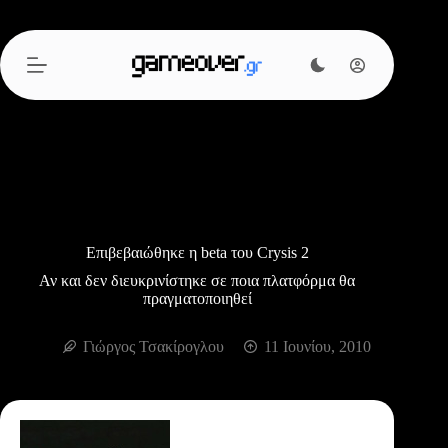
Μετάβαση
στο
περιεχόμενο
Επιβεβαιώθηκε η beta του Crysis 2
Αν και δεν διευκρινίστηκε σε ποια πλατφόρμα θα
πραγματοποιηθεί
Γιώργος Τσακίρογλου
11 Ιουνίου, 2010