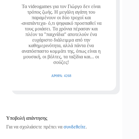
Τα videogames για τον Γιώργο δεν είναι
τρόπος ζωής. Η μεγάλη αγάπη του
παραμένουν οι δύο τροχοί και
-αναπάντεχα- ό,τι ψηφιακό προσπαθεί να
τους μοιάσει. Τα χρόνια πέρασαν και
πλέον τα "παιχνίδια" αποτελούν ένα
ευχάριστο διάλειμμα από την
καθημερινότητα, αλλά πάντα ένα
αναπόσπαστο κομμάτι της, όπως είναι η
μουσική, οι βόλτες, τα ταξίδια και... οι
σούζες!
ΆΡΘΡΑ: 4268
Υποβολή απάντησης
Για να σχολιάσετε πρέπει να
συνδεθείτε
.