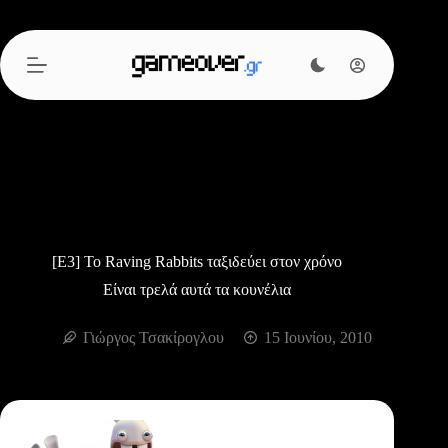
Μετάβαση
στο
περιεχόμενο
[Ε3] Το Raving Rabbits ταξιδεύει στον χρόνο
Είναι τρελά αυτά τα κουνέλια
Γιώργος Τσακίρογλου
15 Ιουνίου, 2010