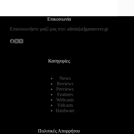
Επικοινωνία
Επικοινωνήστε μαζί μας στο: admin[at]gameover.gr
Κατηγορίες
News
Reviews
Previews
Features
Webcasts
Vidcasts
Hardware
Πολιτικές Απορρήτου