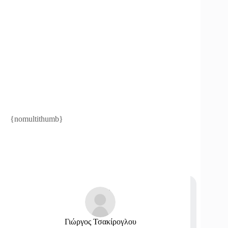
{nomultithumb}
Γιώργος Τσακίρογλου