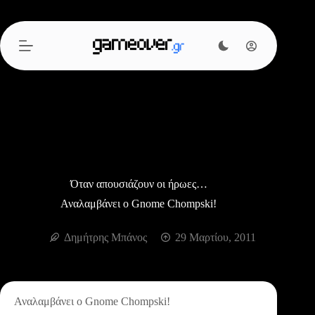
Μετάβαση
στο
περιεχόμενο
Όταν απουσιάζουν οι ήρωες…
Αναλαμβάνει ο Gnome Chompski!
Δημήτρης Μπάνος
29 Μαρτίου, 2011
Αναλαμβάνει ο Gnome Chompski!