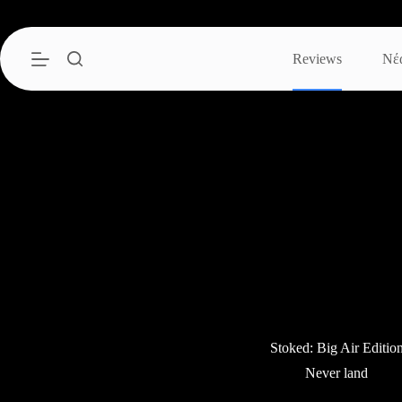
Μετάβαση
στο
περιεχόμενο
Reviews
Νέ
Stoked: Big Air Editio
Never land