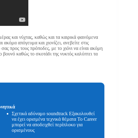
μέρας και νύχτας, καθώς και τα καιρικά φαινόμενα
ι ακόμα απόγευμα και χιονίζει, ανεβείτε στις
 σας προς τους πρόποδες, με το χιόνι να είναι ακόμη
 βουνό καθώς το σκοτάδι της νυκτός καλύπτει τα
νητικά
Σχετικά αδύναμο soundtrack Εξακολουθεί
να έχει ορισμένα τεχνικά θέματα Το Career
μπορεί να αποδειχθεί περίπλοκο για
ορισμένους