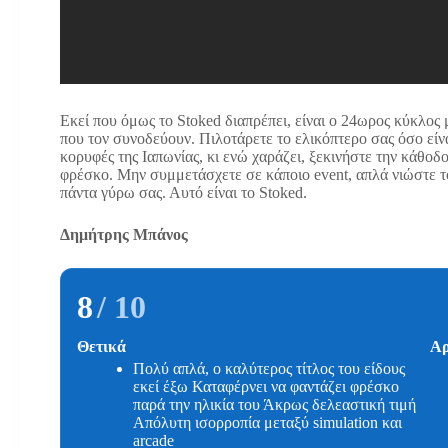
Εκεί που όμως το Stoked διαπρέπει, είναι ο 24ωρος κύκλος 
που τον συνοδεύουν. Πιλοτάρετε το ελικόπτερο σας όσο είνα
κορυφές της Ιαπωνίας, κι ενώ χαράζει, ξεκινήστε την κάθοδο
φρέσκο. Μην συμμετάσχετε σε κάποιο event, απλά νιώστε το
πάντα γύρω σας. Αυτό είναι το Stoked.
Δημήτρης Μπάνος
8
/ 10
Θετικά
Αρ
Πολύ απλά, ο καλύτερος τίτλος του είδους
εκεί έξω Καταφέρνει να φαντάζει φρέσκο
παρά την ηλικία του Άκρως δελεαστική τιμή
Απόλυτη ισορροπία μεταξύ simulation και
arcade