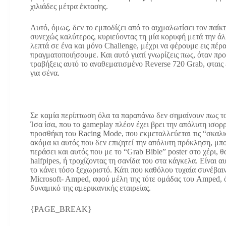
χιλιάδες μέτρα έκτασης.
Αυτό, όμως, δεν το εμποδίζει από το αιχμαλωτίσει τον παίκτ
συνεχώς καλύτερος, κυριεύοντας τη μία κορυφή μετά την άλ
λεπτά σε ένα και μόνο Challenge, μέχρι να φέρουμε εις π
πραγματοποιήσουμε. Και αυτό γιατί γνωρίζεις πως, όταν προ
τραβήξεις αυτό το αναθεματισμένο Reverse 720 Grab, φταις ε
για σένα.
Σε καμία περίπτωση όλα τα παραπάνω δεν σημαίνουν πως το
Ίσα ίσα, που το gameplay πλέον έχει βρει την απόλυτη ισορρ
προσθήκη του Racing Mode, που εκμεταλλεύεται τις “σκαλισ
ακόμα κι αυτός που δεν επιζητεί την απόλυτη πρόκληση, μπ
περάσει και αυτός που με το “Grab Bible” poster στο χέρι, 
halfpipes, ή τροχίζοντας τη σανίδα του στα κάγκελα. Είναι
το κάνει τόσο ξεχωριστό. Κάτι που καθόλου τυχαία συνέβαιν
Microsoft- Amped, αφού μέλη της τότε ομάδας του Amped,
δυναμικό της αμερικανικής εταιρείας.
{PAGE_BREAK}