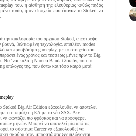
meplay του, η αίσθηση της ελευθερίας καθώς πηδάς
μένο τοπίο, ήταν στοιχεία που έκαναν το Stoked να
.
τά την κυκλοφορία του αρχικού Stoked, επέστρεψε
ν βουνά, βελτιωμένη τεχνολογία, επιπλέον modes
αλό και προσβάσιμο gameplay, με το στοιχείο του
περάσει ένας χρόνος και τέσσερις μήνες πριν το Big
ο. Να ‘ναι καλά η Namco Bandai λοιπόν, που το
ng επιλογές της, που έστω και τόσο καιρό μετά,
ameplay
το Stoked Big Air Edition εξακολουθεί να αποτελεί
με τι ετοιμάζει η ΕΑ με το νέο SSX. Δεν
ι να φαντάζει πιο φρέσκος και να προσφέρει
αίων μηνών. Μπορεί να αποτελεί μία από τις
ορεί το σύστημα Career να εξακολουθεί να
βρίσκει σκούρα όταν μπροστά σας ξεδιπλώνονται