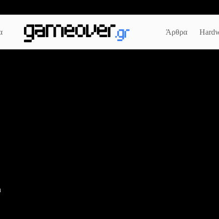
α
Άρθρα
Hardw
n