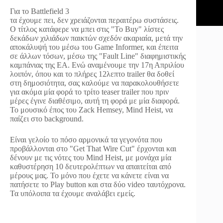
Για το Battlefield 3
τα έχουμε πει, δεν χρειάζονται περαιτέρω συστάσεις.
Ο τίτλος κατάφερε να μπει στις "To Buy" λίστες
δεκάδων χιλιάδων παικτών σχεδόν ακαριαία, μετά την
αποκάλυψή του μέσω του Game Informer, και έπειτα
σε άλλων τόσων, μέσω της "Fault Line" διαφημιστικής
καμπάνιας της EA. Ενώ αναμένουμε την 17η Απριλίου
λοιπόν, όπου και το πλήρες 12λεπτο trailer θα δοθεί
στη δημοσιότητα, σας καλούμε να παρακολουθήσετε
για ακόμα μία φορά το τρίτο teaser trailer που πριν
μέρες έγινε διαθέσιμο, αυτή τη φορά με μία διαφορά.
Το μουσικό έπος του Zack Hemsey, Mind Heist, να
παίζει στο background.
Είναι γελοίο το πόσο αρμονικά τα γεγονότα που
προβάλλονται στο "Get That Wire Cut" έρχονται και
δένουν με τις νότες του Mind Heist, με μονάχα μία
καθυστέρηση 10 δευτερολέπτων να απαιτείται από
μέρους μας. Το μόνο που έχετε να κάνετε είναι να
πατήσετε το Play button και στα δύο video ταυτόχρονα.
Τα υπόλοιπα τα έχουμε αναλάβει εμείς.