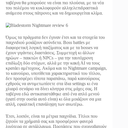
ταβέρνα θα μπορούσε να είναι πιο πλούσια, με τα νέα
του πολέμου να κυκλοφορούν αλληελεπιδραστικά
ανάμεσα στους πάτρονες και να δημιουργείται κλίμα.
Όμως τα πράγματα δεν έγιναν έτσι και τα στοιχεία του
παιχνιδιού μοιάζουν ασύνδετα. Boss battles με
διαφορετική λογική παιξίματος και με τα bosses να
έχουν γιγάντιες διαστάσεις. Συμμετοχή κι άλλων
ηρώων – παικτών ή NPCs – για την ταυτόχρονη
επιδίωξη δύο στόχων, αλλά με την κακή ΑΙ να τους
κρατάει αμέτοχους. Ακόμα και το Nightmare campaign,
το καινούριο, υποτίθεται χαρακτηριστικό του τίτλου,
δεν προσφέρει τίποτα παραπάνω, παρά καινούριους
εχθρούς να αντιμετωπίσετε στα ίδια settings κι ένα
χλιαρό σενάριο να δίνει κίνητρα στις μάχες σας. Η
ταβέρνα εδώ αντικαταστάθηκε από ένα απλό μενού
(γιατί στην ουσία αυτό είναι) κι όλα μοιάζουν σα μια
απλή, εφιαλτική επανάληψη των ανωτέρω.
Έτσι, λοιπόν, είναι τα μέτρια παιχνίδια. Τίτλοι που
ζητούν τα χρήματά σας και προσφέρουν φανερά
λιγότερα σε αντάλλαγμα. Προτάσεις που σχοινοβατούν