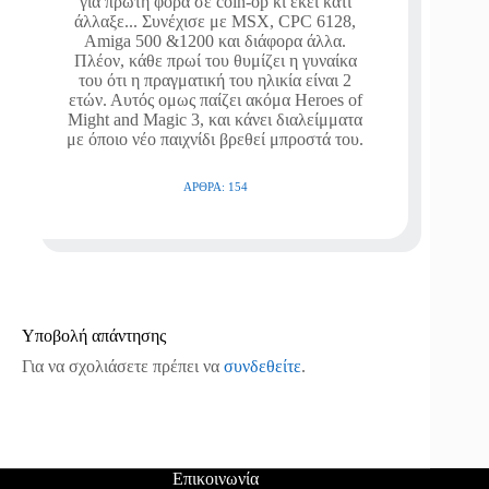
για πρώτη φορά σε coin-op κι εκεί κάτι
άλλαξε... Συνέχισε με MSX, CPC 6128,
Amiga 500 &1200 και διάφορα άλλα.
Πλέον, κάθε πρωί του θυμίζει η γυναίκα
του ότι η πραγματική του ηλικία είναι 2
ετών. Αυτός ομως παίζει ακόμα Heroes of
Might and Magic 3, και κάνει διαλείμματα
με όποιο νέο παιχνίδι βρεθεί μπροστά του.
ΆΡΘΡΑ: 154
Υποβολή απάντησης
Για να σχολιάσετε πρέπει να
συνδεθείτε
.
Επικοινωνία