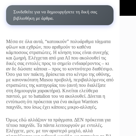
Συνδεθείτε για να δημιουργήσετε τη δική σας
βιβλιοθήκη με άρθρα.
Μέσα σε όλα αυτά, “κατοικούν” πολυάριθμα τάγματα
φίλων και εχθρών, που αριθμούν το καθένα
κάμποσους στρατιώτες. Η κίνηση τους είναι συνεχής
και ζωηρή. Ελέγχεται από μια ΑΙ που ακολουθεί τις
δικές σας εντολές προς το σημείο ενδιαφέροντος – κι
αν δε δώσατε κάποια – προς το κοντινότερο διαθέσιμο.
Όσο για τον παίκτη, βρίσκεται στο κέντρο της οθόνης,
με κανονικότατη Musou προβολή, περιβαλλόμενος από
στρατιώτες της κατηγορίας του (αυτή που διαλέξατε
στη δημιουργία χαρακτήρα). Κινείται ελεύθερα
παντού, με το battalion του να ακολουθεί. Δίνεται η
εντύπωση ότι πρόκειται για ένα ακόμα Warriors
παιχνίδι, που ίσως έχει κάποιες μικρο-αλλαγές.
Όμως εδώ αλλάζουν τα πράγματα. ΔΕΝ πρόκειται για
τέτοιο παιχνίδι. Τα πάντα λειτουργούν με εντολές.
Ελέγχετε, μεν, με τον αριστερό μοχλό, αλλά