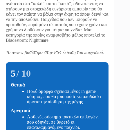
ανάμεσα στο “καλό” και το “κακό”, αδυνατώντας να
στήσουν μια στοιχειώδη ευχάριστη εμπειρία που θα
κάνει τον παίκτη να βάλει στην άκρη τα όποια δεινά και
να την απολαύσει. Παιχνίδια που δεν μπορούν να
προταθούν, παρά μόνο σε αυτούς που έχουν χρόνο και
χρήμα να διαθέσουν για μέτρια παιχνίδια. Μια
κατηγορία της οποίας αναμφισβήτο μέλος αποτελεί το
Bladestorm: Nightmare.
To review βασίστηκε στην PS4 έκδοση του παιχνιδιού.
5
/ 10
Θετικά
Πολύ όμορφα σχεδιασμένος in game
κόσμος, που θα μπορούσε να αποδώσει
άριστα την αίσθηση της μάχης.
Αρνητικά
Ασθενές σύστημα τακτικών επιλογών,
που οδηγάει σε βαρετό κι
επαναλαμβανόμενο παιχνίδι.