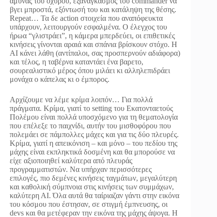
άμυνας του οχυρού, εξαναγκασμός του commander να
βγει μπροστά, εξόντωσή του και κατάληψη της θέσης.
Repeat… Τα δε action στοιχεία που αναπόφευκτα
υπάρχουν, λειτουργούν εσφαλμένα. Ο έλεγχος του
ήρωα “γλιστράει”, η κάμερα μπερδεύει, οι επιθετικές
κινήσεις γίνονται αραιά και σπάνια βρίσκουν στόχο. Η
ΑΙ κάνει λάθη (αντίπαλοι, σας προσπερνούν αδιάφορα)
και τέλος, η ταβέρνα καταντάει ένα βαρετο,
σουρεαλιστικό μέρος όπου μιλάει κι αλληλεπιδράει
μονάχα ο κάπελας κι ο έμπορος.
Αρχίζουμε να λέμε κρίμα λοιπόν… Για πολλά
πράγματα. Κρίμα, γιατί το setting του Εκατονταετούς
Πολέμου είναι πολλά υποσχόμενο για τη θεματολογία
που επέλεξε το παιχνίδι, αυτήν του μισθοφόρου που
πολεμάει σε πάμπολλες μάχες και για τις δύο πλευρές.
Κρίμα, γιατί η απεικόνιση – και μόνο – του πεδίου της
μάχης είναι εκπληκτικά δοσμένη και θα μπορούσε να
είχε αξιοποιηθεί καλύτερα από πλευράς
προγραμματιστών. Να υπήρχαν περισσότερες
επιλογές, πιο δεμένες κινήσεις ταγμάτων, μεγαλύτερη
και καθολική σύμπνοια στις κινήσεις των συμμάχων,
καλύτερη ΑΙ. Όλα αυτά θα ταίριαζαν γάντι στην εικόνα
του κόσμου που έστησαν, σε στιγμή έμπνευσης, οι
devs και θα μετέφεραν την εικόνα της μάχης άψογα. Η