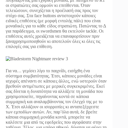
πλησιάζοντας μια εχθρική μονάδα, με πατημένο το R1
οι στρατιώτες σας ορμούν κι επιτίθενται. Όταν
τελειώσουν, συνεχίζεται η προέλασή σας προς τον
στόχο σας. Στα face buttons αντιστοιχούν κάποιες
ειδικές επιθέσεις (με μορφή εντολής πάλι) που είναι
μοναδικές για το κάθε είδος στρατιώτη. Πατώντας το Δ
για παράδειγμα, οι swordsmen θα εκτελούν tackle. Οι
επιθέσεις αυτές χρειάζεται να επαναφορτίσουν πριν
ξαναχρησιμοποιηθούν κι αποτελούν όλες κι όλες τις
επιλογές σας για επίθεση.
Για να… γεμίσει λίγο το παιχνίδι, εισήχθη ένα
σύστημα συμβατότητας. Έτσι, κάποιες μονάδες είναι
ισχυρές απέναντι σε κάποιες άλλες, ενώ υστερούν όταν
βρεθούν αντιμέτωπες με μερικές συγκεκριμένες. Εκεί
σας δίνεται η δυνατότητα να αλλάξετε τη μονάδα που
χρησιμοποιείτε, πηγαίνοντας κοντά σε κάποια
συμμαχική και αναλαμβάνοντας τον έλεγχό της με το
Χ. Έτσι αλλάζουν οι ισορροπίες κι ανταπεξέρχεστε
των εμποδίων αυτών. Αν, παρ’όλα αυτά, δε βρείτε
κάποια συμμαχική μονάδα κοντά, μπορείτε να
καλέσετε μια από τις εφεδρείες που αγοράσατε στην
ταβέρνα. Τέλος, μια μπάρα ηθικού, δύναται να φέρει τη