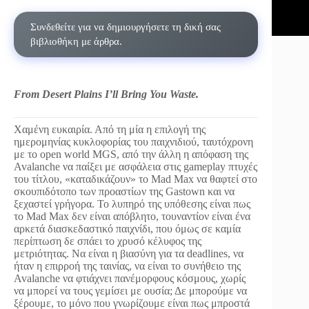
Συνδεθείτε για να δημιουργήσετε τη δική σας
βιβλιοθήκη με άρθρα.
From Desert Plains I’ll Bring You Waste.
Χαμένη ευκαιρία. Από τη μία η επιλογή της
ημερομηνίας κυκλοφορίας του παιχνιδιού, ταυτόχρονη
με το open world MGS, από την άλλη η απόφαση της
Avalanche να παίξει με ασφάλεια στις gameplay πτυχές
του τίτλου, «καταδικάζουν» το Mad Max να θαφτεί στο
σκουπιδότοπο των προαστίων της Gastown και να
ξεχαστεί γρήγορα. Το λυπηρό της υπόθεσης είναι πως
το Mad Max δεν είναι απόβλητο, τουναντίον είναι ένα
αρκετά διασκεδαστικό παιχνίδι, που όμως σε καμία
περίπτωση δε σπάει το χρυσό κέλυφος της
μετριότητας. Να είναι η βιασύνη για τα deadlines, να
ήταν η επιρροή της ταινίας, να είναι το συνήθειο της
Avalanche να φτιάχνει πανέμορφους κόσμους, χωρίς
να μπορεί να τους γεμίσει με ουσία; Δε μπορούμε να
ξέρουμε, το μόνο που γνωρίζουμε είναι πως μπροστά