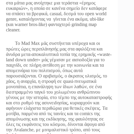
στα μάτια μας ανοίχτηκε μια τεράστια «έρημος
ευκαιριών», η οποία σε κανένα σημείο δεν κατάφερε
να σπάσει τα βρεφικά, casual, δεσμά του open world
genre, καταλήγοντας να γίνεται ένα ακόμα, ubi-like
(και warner bros-like) φανταχτερό grinding map
cleaner.
To Μad Max μάς συστήνεται υπέροχα και οι
πρώτες ώρες περιπλάνησής μας στα αφιλόξενα και
άνυδρα μετα-αποκαλυπτικά τοπία της ερημικής «waste-
land down under» μάς γέμισαν με αισιοδοξία για το
παιχνίδι, σε πλήρη αντίθεση με την κοινωνία και τα
απομεινάρια του πολιτισμού, όπως αυτά
παρουσιάζονται. Ο αριβισμός, ο άκρατος υλισμός, το
χάος, η αναρχία, η στροφή σε quasi-πνευματικά
μονοπάτια, η επανάληψη των ίδιων λαθών, σε ένα
διεστραμμένο ταγκό του χολωμένου ανθρώπινου
γένους με την ιστορία, στο τέμπο της αυτοκαταστροφής
και στο ρυθμό της ασυνειδησίας, κυριαρχούν και
αφήνουν ελάχιστα περιθώρια για θετικές σκέψεις. Τα
μοτίβα, παρμένα από τις ταινίες και τα comics της
απομόνωσης και της εκδίκησης, της φαυλότητας σε
όλες τις εκφάνσεις του κόσμου, δίνονται άψογα από
την Avalanche, με μινιμαλιστικό τρόπο, από τους