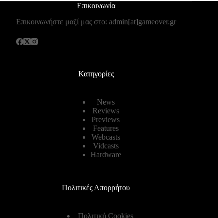
Επικοινωνία
Επικοινωνήστε μαζί μας στο: admin[at]gameover.gr
Κατηγορίες
News
Reviews
Previews
Features
Webcasts
Vidcasts
Hardware
Πολιτικές Απορρήτου
Πολιτική Cookies