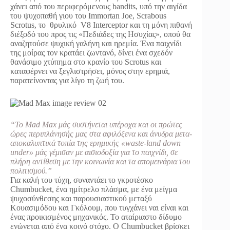
χάνει από του περιφερόμενους bandits, υπό την αιγίδα
του ψυχοπαθή γιου του Immortan Joe, Scrabous
Scrotus, το θρυλικό V8 Interceptor και τη μόνη πιθανή
διέξοδό του προς τις «Πεδιάδες της Ησυχίας», οπού θα
αναζητούσε ψυχική γαλήνη και ηρεμία. Ένα παιχνίδι
της μοίρας τον κρατάει ζωντανό, δίνει ένα σχεδόν
θανάσιμο χτύπημα στο κρανίο του Scrotus και
καταφέρνει να ξεγλιστρήσει, μόνος στην ερημιά,
παρατείνοντας για λίγο τη ζωή του.
“To Μad Max μάς συστήνεται υπέροχα και οι πρώτες
ώρες περιπλάνησής μας στα αφιλόξενα και άνυδρα μετα-
αποκαλυπτικά τοπία της ερημικής «waste-land down
under» μάς γέμισαν με αισιοδοξία για το παιχνίδι, σε
πλήρη αντίθεση με την κοινωνία και τα απομεινάρια του
πολιτισμού.”
Για καλή του τύχη, συναντάει το γκροτέσκο
Chumbucket, ένα ημίτρελο πλάσμα, με ένα μείγμα
ψυχοσύνθεσης και παρουσιαστικού μεταξύ
Κουασιμόδου και Γκόλουμ, που τυγχάνει ναι είναι και
ένας προικισμένος μηχανικός. Το αταίριαστο δίδυμο
ενώνεται από ένα κοινό στόχο. Ο Chumbucket βρίσκει