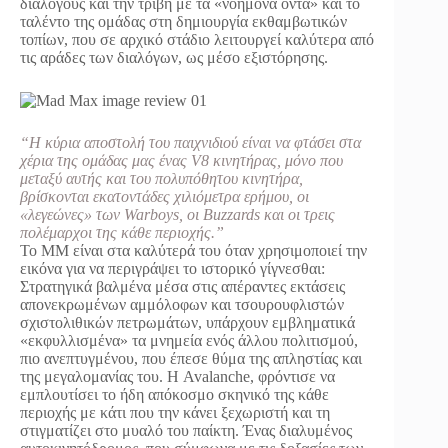
διαλόγους και την τριβή με τα «νοήμονα όντα» και το
ταλέντο της ομάδας στη δημιουργία εκθαμβωτικών
τοπίων, που σε αρχικό στάδιο λειτουργεί καλύτερα από
τις αράδες των διαλόγων, ως μέσο εξιστόρησης.
“H κύρια αποστολή του παιχνιδιού είναι να φτάσει στα
χέρια της ομάδας μας ένας V8 κινητήρας, μόνο που
μεταξύ αυτής και του πολυπόθητου κινητήρα,
βρίσκονται εκατοντάδες χιλιόμετρα ερήμου, οι
«λεγεώνες» των Warboys, οι Buzzards και οι τρεις
πολέμαρχοι της κάθε περιοχής.”
Το MM είναι στα καλύτερά του όταν χρησιμοποιεί την
εικόνα για να περιγράψει το ιστορικό γίγνεσθαι:
Στρατηγικά βαλμένα μέσα στις απέραντες εκτάσεις
απονεκρωμένων αμμόλοφων και τσουρουφλιστών
σχιστολιθικών πετρωμάτων, υπάρχουν εμβληματικά
«εκφυλλισμένα» τα μνημεία ενός άλλου πολιτισμού,
πιο ανεπτυγμένου, που έπεσε θύμα της απληστίας και
της μεγαλομανίας του. Η Avalanche, φρόντισε να
εμπλουτίσει το ήδη απόκοσμο σκηνικό της κάθε
περιοχής με κάτι που την κάνει ξεχωριστή και τη
στιγματίζει στο μυαλό του παίκτη. Ένας διαλυμένος