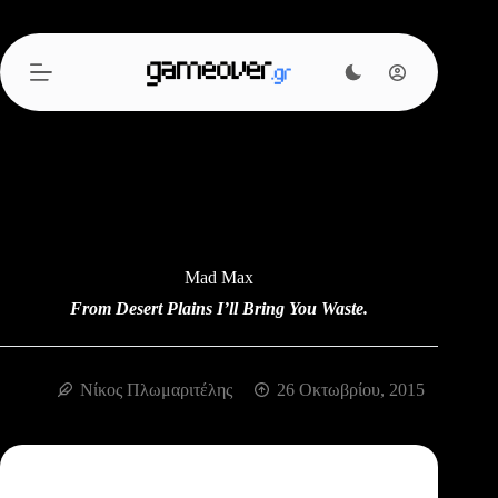
Μετάβαση
στο
περιεχόμενο
Mad Max
From Desert Plains I’ll Bring You Waste.
Νίκος Πλωμαριτέλης
26 Οκτωβρίου, 2015