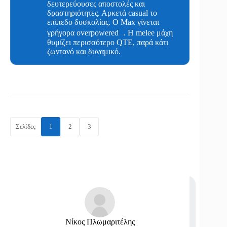
δευτερεύουσες αποστολές και
δραστηριότητες. Αρκετά casual το
επίπεδο δυσκολίας. Ο Max γίνεται
γρήγορα overpowered . H melee μάχη
θυμίζει περισσότερο QTE, παρά κάτι
ζωντανό και δυναμικό.
Σελίδες
1
2
3
Νίκος Πλωμαριτέλης