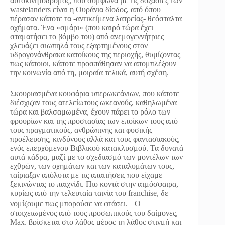
αυτοκινητόδρομος, που σύμφωνα με τις δοξασίες των
wastelanders είναι η Ουράνια δίοδος, από όπου
πέρασαν κάποτε τα -αντικείμενα λατρείας- θεόσταλτα
οχήματα. Ένα «σμάρι» (που καιρό τώρα έχει
σταματήσει το βόμβο του) από ανεμογεννήτριες
χλευάζει σιωπηλά τους εξαρτημένους στον
υδρογονάνθρακα κατοίκους της περιοχής, θυμίζοντας
πως κάποιοι, κάποτε προσπάθησαν να απομπλέξουν
την κοινωνία από τη, μοιραία τελικά, αυτή σχέση.
Σκουριασμένα κουφάρια υπερωκεάνιων, που κάποτε
διέσχιζαν τους ατελείωτους ωκεανούς, καθηλωμένα
τώρα και βαλσαμωμένα, έχουν πάρει το ρόλο των
φρουρίων και της προστασίας των εποίκων τους από
τους πραγματικούς, ανθρώπινης και φυσικής
προέλευσης, κινδύνους αλλά και τους φαντασιακούς,
ενός επερχόμενου Βιβλικού κατακλυσμού. Τα δυνατά
αυτά κάδρα, μαζί με το σχεδιασμό των μοντέλων των
εχθρών, των οχημάτων και των καταλυμάτων τους,
ταίριαξαν απόλυτα με τις απαιτήσεις που είχαμε
ξεκινώντας το παιχνίδι. Πιο κοντά στην ατμόσφαιρα,
κυρίως από την τελευταία ταινία του franchise, δε
νομίζουμε πως μπορούσε να φτάσει. Ο
στοιχειωμένος από τους προσωπικούς του δαίμονες,
Max, βρίσκεται στο λάθος μέρος τη λάθος στιγμή και