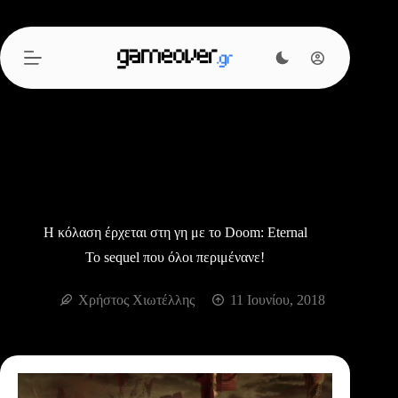
Μετάβαση
στο
περιεχόμενο
Η κόλαση έρχεται στη γη με το Doom: Eternal
Το sequel που όλοι περιμένανε!
Χρήστος Χιωτέλλης
11 Ιουνίου, 2018