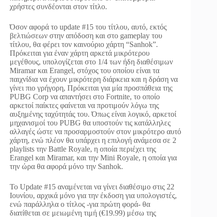
χρήστες συνδέονται στον τίτλο.
Όσον αφορά το update #15 του τίτλου, αυτό, εκτός
βελτιώσεων στην απόδοση και στο gameplay του
τίτλου, θα φέρει τον καινούριο χάρτη “Sanhok”.
Πρόκειται για έναν χάρτη αρκετά μικρότερου
μεγέθους, υπολογίζεται στο 1/4 των ήδη διαθέσιμων
Miramar και Erangel, στόχος του οποίου είναι τα
παιχνίδια να έχουν μικρότερη διάρκεια και η δράση να
γίνει πιο γρήγορη, Πρόκειται για μία προσπάθεια της
PUBG Corp να απαντήσει στο Fortnite, το οποίο
αρκετοί παίκτες φαίνεται να προτιμούν λόγω της
αυξημένης ταχύτητάς του. Όπως είναι λογικό, αρκετοί
μηχανισμοί του PUBG θα υποστούν τις κατάλληλες
αλλαγές ώστε να προσαρμοστούν στον μικρότερο αυτό
χάρτη, ενώ πλέον θα υπάρχει η επιλογή ανάμεσα σε 2
playlists την Battle Royale, η οποία περιέχει της
Erangel και Miramar, και την Mini Royale, η οποία για
την ώρα θα αφορά μόνο την Sanhok.
To Update #15 αναμένεται να γίνει διαθέσιμο στις 22
Ιουνίου, αρχικά μόνο για την έκδοση για υπολογιστές,
ενώ παράλληλα ο τίτλος -για πρώτη φορά- θα
διατίθεται σε μειωμένη τιμή (€19.99) μέσω της