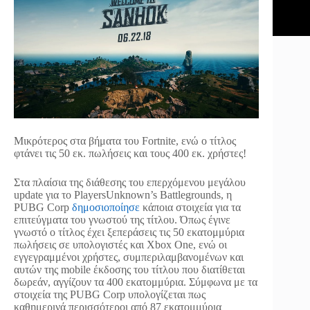
Μικρότερος στα βήματα του Fortnite, ενώ ο τίτλος
φτάνει τις 50 εκ. πωλήσεις και τους 400 εκ. χρήστες!
Στα πλαίσια της διάθεσης του επερχόμενου μεγάλου
update για το PlayersUnknown’s Battlegrounds, η
PUBG Corp
δημοσιοποίησε
κάποια στοιχεία για τα
επιτεύγματα του γνωστού της τίτλου. Όπως έγινε
γνωστό ο τίτλος έχει ξεπεράσεις τις 50 εκατομμύρια
πωλήσεις σε υπολογιστές και Xbox One, ενώ οι
εγγεγραμμένοι χρήστες, συμπεριλαμβανομένων και
αυτών της mobile έκδοσης του τίτλου που διατίθεται
δωρεάν, αγγίζουν τα 400 εκατομμύρια. Σύμφωνα με τα
στοιχεία της PUBG Corp υπολογίζεται πως
καθημερινά περισσότεροι από 87 εκατομμύρια