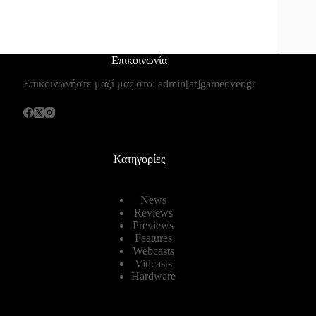
Επικοινωνία
Επικοινωνήστε μαζί μας στο: admin[at]gameover.gr
Κατηγορίες
News
Reviews
Previews
Features
Webcasts
Vidcasts
Hardware