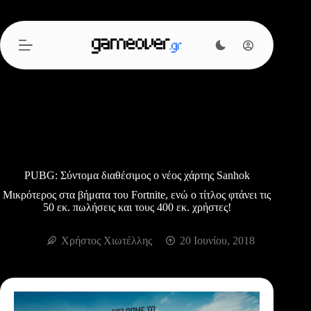
Μετάβαση
στο
περιεχόμενο
PUBG: Σύντομα διαθέσιμος ο νέος χάρτης Sanhok
Μικρότερος στα βήματα του Fortnite, ενώ ο τίτλος φτάνει τις
50 εκ. πωλήσεις και τους 400 εκ. χρήστες!
Χρήστος Χιωτέλλης
20 Ιουνίου, 2018