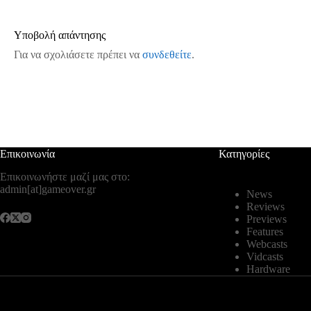
Υποβολή απάντησης
Για να σχολιάσετε πρέπει να
συνδεθείτε
.
Επικοινωνία
Κατηγορίες
Επικοινωνήστε μαζί μας στο:
admin[at]gameover.gr
News
Reviews
Previews
Features
Webcasts
Vidcasts
Hardware