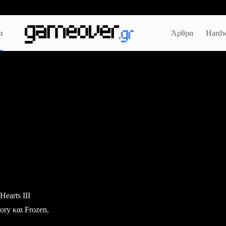
α
Άρθρα
Hardw
earts III
ry και Frozen.