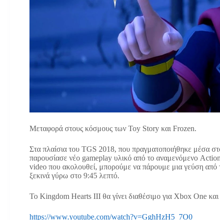
Μεταφορά στους κόσμους των Toy Story και Frozen.
Στα πλαίσια του TGS 2018, που πραγματοποιήθηκε μέσα στ
παρουσίασε νέο gameplay υλικό από το αναμενόμενο Action
video που ακολουθεί, μπορούμε να πάρουμε μια γεύση από 
ξεκινά γύρω στο 9:45 λεπτό.
Το Kingdom Hearts III θα γίνει διαθέσιμο για Xbox One και 
https://www.youtube.com/watch?v=GghHzH5_7O0