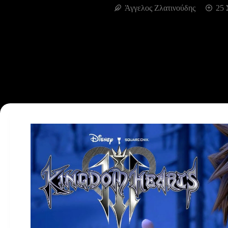
Άγγελος Ζλατινούδης
25 