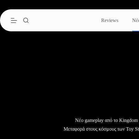
Μετάβαση
στο
περιεχόμενο
Reviews
Νέ
Νέο gameplay από το Kingdom H
Μεταφορά στους κόσμους των Toy Sto