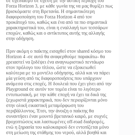
σε σχεδιασμό σε σχέση με την αστική περιοχή του
Forza Horizon 3, με κάθε γωνία της να μας θυμίζει πως
βρισκόμαστε στη Βρετανία. Η σημαντικότερη
διαφοροποίηση του Forza Horizon 4 από τον
προκάτοχό του, καθώς και ένα από τα πιο σημαντικά
χαρακτηριστικά του, είναι η εναλλαγή των τεσσάρων
εποχών, καθώς και ο αντίκτυπος αυτής της αλλαγής
στην οδήγηση.
Πριν ακόμη ο παίκτης εισαχθεί στον shared κόσμο του
Horizon 4 -σε αυτό θα αναφερθούμε παρακάτω- θα
χρειαστεί να ξοδέψει ένα αναγνωριστικό πεντάωρο
στον πρόλογο του τίτλου, ώστε να εξοικειωθεί
καλύτερα με το μοντέλο οδήγησης, αλλά και να πάρει
μία γεύση από τις διαφοροποιήσεις που υπάρχουν
ανάμεσα στις εποχές. Η δουλειά που έχει γίνει από την
Playground σε αυτόν τον τομέα είναι το λιγότερο
εντυπωσιακή, με την κάθε εποχή να έχει τα δικά της
ξεχωριστά χαρακτηρικά, που δεν περιορίζονται μόνο
στην ολική εικαστική μεταμόρφωση του
περιβάλλοντος. Έτσι, την άνοιξη ο παίκτης θα
συναντήσει έναν μουντό βρετανικό καιρό, με συχνές
βροχοπτώσεις και λασπωμένες off-road διαδρομές,
ενώ η ξηρασία του καλοκαιριού δεν εντοπίζεται μόνο
στη μείωση της στάθμης του νερού, αλλά βοηθά και