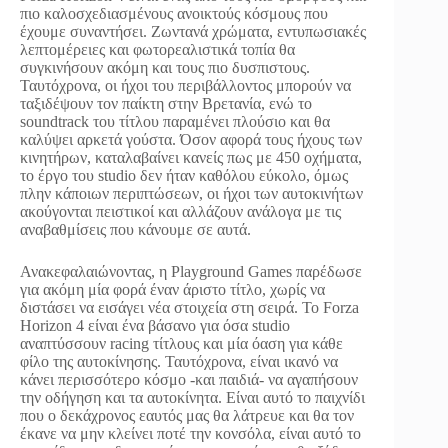
πιο καλοσχεδιασμένους ανοικτούς κόσμους που
έχουμε συναντήσει. Ζωντανά χρώματα, εντυπωσιακές
λεπτομέρειες και φωτορεαλιστικά τοπία θα
συγκινήσουν ακόμη και τους πιο δυσπιστους.
Ταυτόχρονα, οι ήχοι του περιβάλλοντος μπορούν να
ταξιδέψουν τον παίκτη στην Βρετανία, ενώ το
soundtrack του τίτλου παραμένει πλούσιο και θα
καλύψει αρκετά γούστα. Όσον αφορά τους ήχους των
κινητήρων, καταλαβαίνει κανείς πως με 450 οχήματα,
το έργο του studio δεν ήταν καθόλου εύκολο, όμως
πλην κάποιων περιπτώσεων, οι ήχοι των αυτοκινήτων
ακούγονται πειστικοί και αλλάζουν ανάλογα με τις
αναβαθμίσεις που κάνουμε σε αυτά.
Ανακεφαλαιώνοντας, η Playground Games παρέδωσε
για ακόμη μία φορά έναν άριστο τίτλο, χωρίς να
διστάσει να εισάγει νέα στοιχεία στη σειρά. Το Forza
Horizon 4 είναι ένα βάσανο για όσα studio
αναπτύσσουν racing τίτλους και μία όαση για κάθε
φίλο της αυτοκίνησης. Ταυτόχρονα, είναι ικανό να
κάνει περισσότερο κόσμο -και παιδιά- να αγαπήσουν
την οδήγηση και τα αυτοκίνητα. Είναι αυτό το παιχνίδι
που ο δεκάχρονος εαυτός μας θα λάτρευε και θα τον
έκανε να μην κλείνει ποτέ την κονσόλα, είναι αυτό το