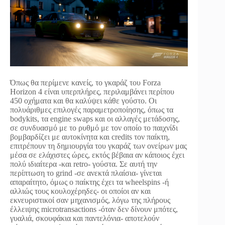
Όπως θα περίμενε κανείς, το γκαράζ του Forza
Horizon 4 είναι υπερπλήρες, περιλαμβάνει περίπου
450 οχήματα και θα καλύψει κάθε γούστο. Οι
πολυάριθμες επιλογές παραμετροποίησης, όπως τα
bodykits, τα engine swaps και οι αλλαγές μετάδοσης,
σε συνδυασμό με το ρυθμό με τον οποίο το παιχνίδι
βομβαρδίζει με αυτοκίνητα και credits τον παίκτη,
επιτρέπουν τη δημιουργία του γκαράζ των ονείρων μας
μέσα σε ελάχιστες ώρες, εκτός βέβαια αν κάποιος έχει
πολύ ιδιαίτερα -και retro- γούστα. Σε αυτή την
περίπτωση το grind -σε ανεκτά πλαίσια- γίνεται
απαραίτητο, όμως ο παίκτης έχει τα wheelspins -ή
αλλιώς τους κουλοχέρηδες- οι οποίοι αν και
εκνευριστικοί σαν μηχανισμός, λόγω της πλήρους
έλλειψης microtransactions -όταν δεν δίνουν μπότες,
γυαλιά, σκουφάκια και παντελόνια- αποτελούν