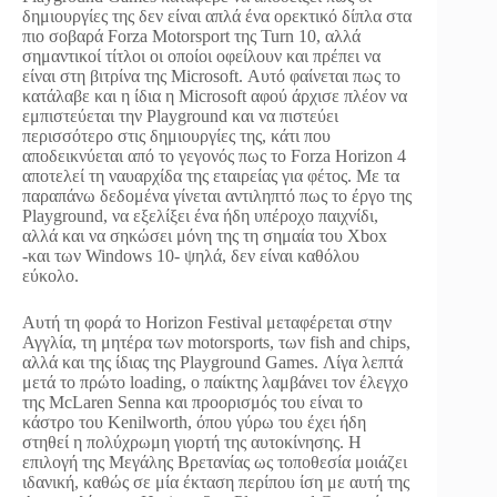
δημιουργίες της δεν είναι απλά ένα ορεκτικό δίπλα στα
πιο σοβαρά Forza Motorsport της Turn 10, αλλά
σημαντικοί τίτλοι οι οποίοι οφείλουν και πρέπει να
είναι στη βιτρίνα της Microsoft. Αυτό φαίνεται πως το
κατάλαβε και η ίδια η Microsoft αφού άρχισε πλέον να
εμπιστεύεται την Playground και να πιστεύει
περισσότερο στις δημιουργίες της, κάτι που
αποδεικνύεται από το γεγονός πως το Forza Horizon 4
αποτελεί τη ναυαρχίδα της εταιρείας για φέτος. Με τα
παραπάνω δεδομένα γίνεται αντιληπτό πως το έργο της
Playground, να εξελίξει ένα ήδη υπέροχο παιχνίδι,
αλλά και να σηκώσει μόνη της τη σημαία του Xbox
-και των Windows 10- ψηλά, δεν είναι καθόλου
εύκολο.
Αυτή τη φορά το Horizon Festival μεταφέρεται στην
Αγγλία, τη μητέρα των motorsports, των fish and chips,
αλλά και της ίδιας της Playground Games. Λίγα λεπτά
μετά το πρώτο loading, ο παίκτης λαμβάνει τον έλεγχο
της McLaren Senna και προορισμός του είναι το
κάστρο του Kenilworth, όπου γύρω του έχει ήδη
στηθεί η πολύχρωμη γιορτή της αυτοκίνησης. Η
επιλογή της Μεγάλης Βρετανίας ως τοποθεσία μοιάζει
ιδανική, καθώς σε μία έκταση περίπου ίση με αυτή της