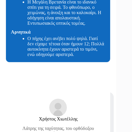
Η Μεγάλη Βρετανία είναι το ιδανικό
σπίτι για τη σειρά. Το φθινόπωρο, ο
χειμώνας, η άνοιξη και το καλοκαίρι. Η
οδήγηση είναι απολαυστική.
Εντυπωσιακός οπτικός τομέας.
Αρνητικά
Ο πήχης έχει ανέβει πολύ ψηλά. Γιατί
δεν είχαμε τέτοια όταν ήμουν 12; Πολλά
αυτοκίνητα έχουν αριστερά το τιμόνι,
ενώ οδηγούμε αριστερά.
Χρήστος Χιωτέλλης
Λάτρης της ταχύτητας, του ορθόδοξου