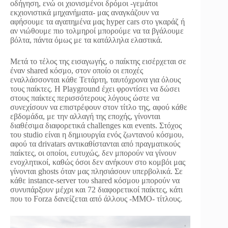
οδήγηση, ενώ οι χιονισμένοι δρόμοι -γεμάτοι
εκχιονιστικά μηχανήματα- μας αναγκάζουν να
αφήσουμε τα αγαπημένα μας hyper cars στο γκαράζ ή
αν νιώθουμε πιο τολμηροί μπορούμε να τα βγάλουμε
βόλτα, πάντα όμως με τα κατάλληλα ελαστικά.
Μετά το τέλος της εισαγωγής, ο παίκτης εισέρχεται σε
έναν shared κόσμο, στον οποίο οι εποχές
εναλλάσσονται κάθε Τετάρτη, ταυτόχρονα για όλους
τους παίκτες. H Playground έχει φροντίσει να δώσει
στους παίκτες περισσότερους λόγους ώστε να
συνεχίσουν να επιστρέφουν στον τίτλο της, αφού κάθε
εβδομάδα, με την αλλαγή της εποχής, γίνονται
διαθέσιμα διαφορετικά challenges και events. Στόχος
του studio είναι η δημιουργία ενός ζωντανού κόσμου,
αφού τα drivatars αντικαθίστανται από πραγματικούς
παίκτες, οι οποίοι, ευτυχώς, δεν μπορούν να γίνουν
ενοχλητικοί, καθώς όσοι δεν ανήκουν στο κομβόι μας
γίνονται ghosts όταν μας πλησιάσουν υπερβολικά. Σε
κάθε instance-server του shared κόσμου μπορούν να
συνυπάρξουν μέχρι και 72 διαφορετικοί παίκτες, κάτι
που το Forza δανείζεται από άλλους -MMO- τίτλους.