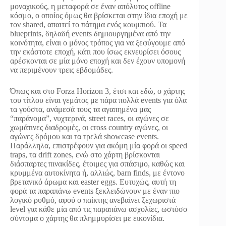
μοναχικούς, η μεταφορά σε έναν απόλυτος offline
κόσμο, ο οποίος όμως θα βρίσκεται στην ίδια εποχή με
τον shared, απαιτεί το πάτημα ενός κουμπιού. Τα
blueprints, δηλαδή events δημιουργημένα από την
κοινότητα, είναι ο μόνος τρόπος για να ξεφύγουμε από
την εκάστοτε εποχή, κάτι που ίσως εκνευρίσει όσους
αρέσκονται σε μία μόνο εποχή και δεν έχουν υπομονή
να περιμένουν τρεις εβδομάδες.
Όπως και στο Forza Horizon 3, έτσι και εδώ, ο χάρτης
του τίτλου είναι γεμάτος με πάρα πολλά events για όλα
τα γούστα, ανάμεσά τους τα αγαπημένα μας
“παράνομα”, νυχτερινά, street races, οι αγώνες σε
χωμάτινες διαδρομές, οι cross country αγώνες, οι
αγώνες δρόμου και τα τρελά showcase events.
Παράλληλα, επιστρέφουν για ακόμη μία φορά οι speed
traps, τα drift zones, ενώ στο χάρτη βρίσκονται
διάσπαρτες πινακίδες, έτοιμες για σπάσιμο, καθώς και
κρυμμένα αυτοκίνητα ή, αλλιώς, barn finds, με έντονο
βρετανικό άρωμα και easter eggs. Ευτυχώς, αυτή τη
φορά τα παραπάνω events ξεκλειδώνουν με έναν πιο
λογικό ρυθμό, αφού ο παίκτης ανεβαίνει ξεχωριστά
level για κάθε μία από τις παραπάνω ασχολίες, ωστόσο
σύντομα ο χάρτης θα πλημμυρίσει με εικονίδια.