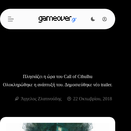
Μετάβαση
στο
περιεχόμενο
Πλησιάζει η ώρα του Call of Cthulhu
Ολοκληρώθηκε η ανάπτυξή του. Δημοσιεύθηκε νέο trailer.
Άγγελος Ζλατινούδης
22 Οκτωβρίου, 2018