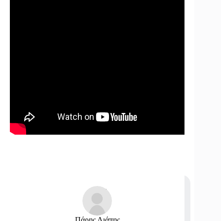
Πάρης Λιάπης