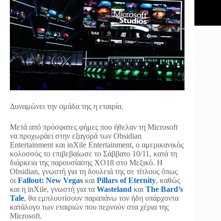
Δυναμώνει την ομάδα της η εταιρία.
Μετά από πρόσφατες φήμες που ήθελαν τη Microsoft
να προχωράει στην εξαγορά των Obsidian
Entertainment και inXile Entertainment, ο αμερικανικός
κολοσσός το επιβεβαίωσε το Σάββατο 10/11, κατά τη
διάρκεια της παρουσίασης ΧΟ18 στο Μεξικό. Η
Obsidian, γνωστή για τη δουλειά της σε τίτλους όπως
οι
Fallout: New Vegas
και
Pillars of Eternity
, καθώς
και η inXile, γνωστή για τα
Wasteland
και
The Bard’s
Tale
, θα εμπλουτίσουν παραπάνω τον ήδη υπάρχοντα
κατάλογο των εταιριών που περνούν στα χέρια της
Microsoft.