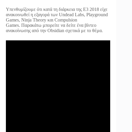
Υπενθυμίζουμε ότι κατά τη διάρκεια της Ε3 2018 είχε
ανακοινωθεί η εξαγορά των Undead Labs, Playground
Games, Ninja Theory και Compulsion
Games. Παρακάτω μπορείτε να δείτε ένα βίντεο
ανακοίνωσης από την Obsidian σχετικά με το θέμα.