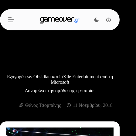
Μετάβαση
στο
περιεχόμενο
Εξαγορά των Obsidian και inXile Entertainment από τη
Microsoft
Δυναμώνει την ομάδα της η εταιρία.
Θάνος Τσομπάνης
11 Νοεμβρίου, 2018