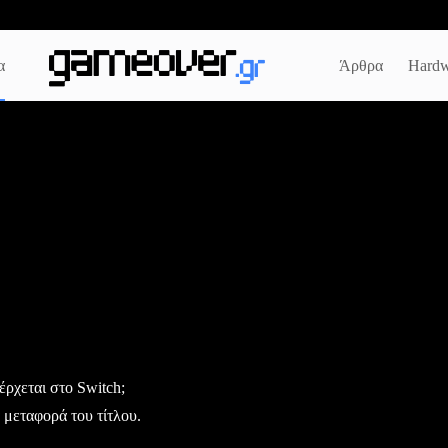
α
Άρθρα
Hardw
ρχεται στο Switch;
 μεταφορά του τίτλου.