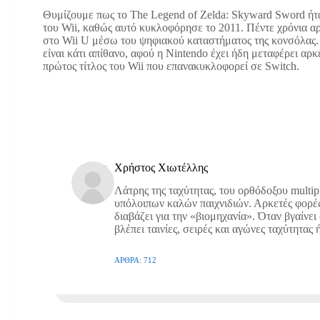
Θυμίζουμε πως το The Legend of Zelda: Skyward Sword ήταν
του Wii, καθώς αυτό κυκλοφόρησε το 2011. Πέντε χρόνια αρ
στο Wii U μέσω του ψηφιακού καταστήματος της κονσόλας. 
είναι κάτι απίθανο, αφού η Nintendo έχει ήδη μεταφέρει αρκ
πρώτος τίτλος του Wii που επανακυκλοφορεί σε Switch.
Χρήστος Χιωτέλλης
Λάτρης της ταχύτητας, του ορθόδοξου multipl
υπόλοιπων καλών παιχνιδιών. Αρκετές φορές τ
διαβάζει για την «βιομηχανία». Όταν βγαίνει 
βλέπει ταινίες, σειρές και αγώνες ταχύτητας
ΆΡΘΡΑ: 712