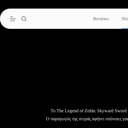
Μετάβαση
στο
περιεχόμενο
Reviews
Νέ
Το The Legend of Zelda: Skyward Sword έ
Ο παραγωγός της σειράς αφήνει υπόνοιες για