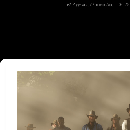
Άγγελος Ζλατινούδης
26