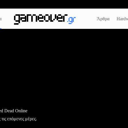
α
Άρθρα
Hardw
Red Dead Online
 τις επόμενες μέρες.