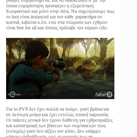
ρυθμό, συμφωνημένα, και να διασκεδάσετε με την
όποια ευχαρίστηση προσφέρει η εξερεύνηση.
Κουραστικό και μόνο στην ιδέα. Nα σημειώσουμε πως
το loot είναι instanced για τον κάθε χαρακτήρα σε
κουτιά, κιβώτια κ.λπ. ενώ στα πτώματα των εχθρών
είναι free for all και όποιος πρόλαβε τον κύριον είδε.
Για το PVP δεν έχει πολλά να πούμε, γιατί βρίσκεται
σε δεύτερη μοίρα και έχει εντελώς τυπική παρουσία.
Οι παίκτες γενικά δεν έχουν διάθεση για εχθροπραξίες
και καταστροφή των βάσεων των συμπαικτών τους
(ευτυχώς) γιατί δεν αξίζει τον κόπο. Δεν υπάρχει
κάποια επιβράβευση, ενώ το γεγονός πως αν