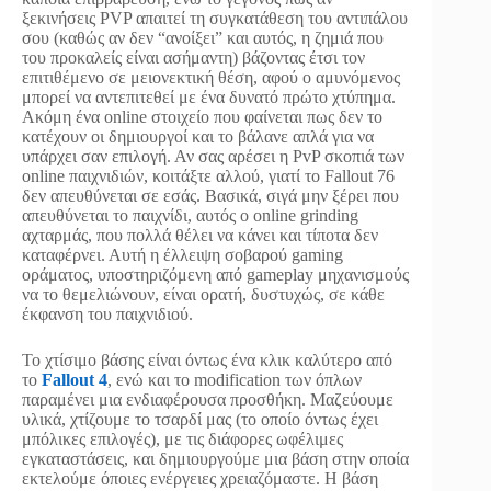
ξεκινήσεις PVP απαιτεί τη συγκατάθεση του αντιπάλου
σου (καθώς αν δεν “ανοίξει” και αυτός, η ζημιά που
του προκαλείς είναι ασήμαντη) βάζοντας έτσι τον
επιτιθέμενο σε μειονεκτική θέση, αφού ο αμυνόμενος
μπορεί να αντεπιτεθεί με ένα δυνατό πρώτο χτύπημα.
Ακόμη ένα online στοιχείο που φαίνεται πως δεν το
κατέχουν οι δημιουργοί και το βάλανε απλά για να
υπάρχει σαν επιλογή. Αν σας αρέσει η PvP σκοπιά των
online παιχνιδιών, κοιτάξτε αλλού, γιατί το Fallout 76
δεν απευθύνεται σε εσάς. Βασικά, σιγά μην ξέρει που
απευθύνεται το παιχνίδι, αυτός ο online grinding
αχταρμάς, που πολλά θέλει να κάνει και τίποτα δεν
καταφέρνει. Αυτή η έλλειψη σοβαρού gaming
οράματος, υποστηριζόμενη από gameplay μηχανισμούς
να το θεμελιώνουν, είναι ορατή, δυστυχώς, σε κάθε
έκφανση του παιχνιδιού.
Το χτίσιμο βάσης είναι όντως ένα κλικ καλύτερο από
το
Fallout 4
, ενώ και το modification των όπλων
παραμένει μια ενδιαφέρουσα προσθήκη. Μαζεύουμε
υλικά, χτίζουμε το τσαρδί μας (το οποίο όντως έχει
μπόλικες επιλογές), με τις διάφορες ωφέλιμες
εγκαταστάσεις, και δημιουργούμε μια βάση στην οποία
εκτελούμε όποιες ενέργειες χρειαζόμαστε. Η βάση