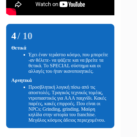
4
/ 10
Θετικά
Έχει έναν τεράστιο κόσμο, που μπορείτε
-αν θέλετε- να ψάξετε και να βρείτε τα
θετικά. Το SPECIAL σύστημα και οι
αλλαγές του ήταν ικανοποιητικές.
Αρνητικά
Προσβλητική λογική πίσω από τις
αποστολές. Τραγικός τεχνικός τομέας,
ντροπιαστικός για AAA παιχνίδι. Κακές
παρέες, κακές επιρροές. Που είναι οι
NPCs; Grinding, grinding. Mαύρη
κηλίδα στην ιστορία του franchise.
Μεγάλος κόσμος άδειος περιεχομένου.