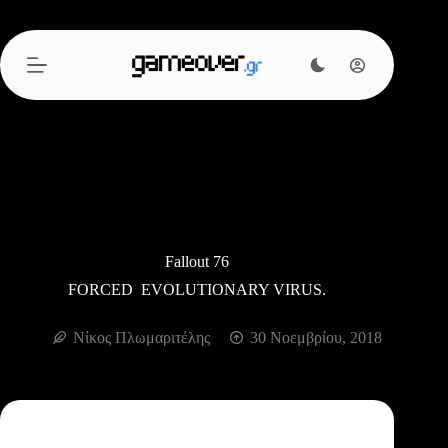
Μετάβαση
στο
περιεχόμενο
Fallout 76
FORCED EVOLUTIONARY VIRUS.
Νίκος Πλωμαριτέλης
30 Νοεμβρίου, 2018