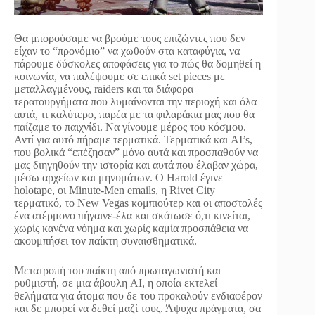
Θα μπορούσαμε να βρούμε τους επιζώντες που δεν
είχαν το “προνόμιο” να χωθούν στα καταφύγια, να
πάρουμε δύσκολες αποφάσεις για το πώς θα δομηθεί η
κοινωνία, να παλέψουμε σε επικά set pieces με
μεταλλαγμένους, raiders και τα διάφορα
τερατουργήματα που λυμαίνονται την περιοχή και όλα
αυτά, τι καλύτερο, παρέα με τα φιλαράκια μας που θα
παίζαμε το παιχνίδι. Να γίνουμε μέρος του κόσμου.
Αντί για αυτό πήραμε τερματικά. Τερματικά και AI’s,
που βολικά “επέζησαν” μόνο αυτά και προσπαθούν να
μας διηγηθούν την ιστορία και αυτά που έλαβαν χώρα,
μέσω αρχείων και μηνυμάτων. Ο Harold έγινε
holotape, οι Minute-Men emails, η Rivet City
τερματικό, το New Vegas κομπιούτερ και οι αποστολές
ένα ατέρμονο πήγαινε-έλα και σκότωσε ό,τι κινείται,
χωρίς κανένα νόημα και χωρίς καμία προσπάθεια να
ακουμπήσει τον παίκτη συναισθηματικά.
Μετατροπή του παίκτη από πρωταγωνιστή και
ρυθμιστή, σε μια άβουλη AI, η οποία εκτελεί
θελήματα για άτομα που δε του προκαλούν ενδιαφέρον
και δε μπορεί να δεθεί μαζί τους. Άψυχα πράγματα, σα