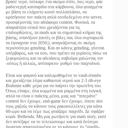
βράσε νερό, τσέκαρε ένα ακόμα σπίτι, πιες νερό, φάε
ραδιενεργή κατσαρίδα στα κάρβουνα, όλα φτιαγμένα
με βάση το ελάχιστο κοινό πολλαπλάσιο, να
κρατήσουν τον παίκτη απλά συνδεδεμένο στο server,
προσφέροντάς του αδιάφορο content. Φυσικά, τα
απαραίτητα υλικά που χρειάζονται για τις
επιδιορθώσεις, τα mods και τα σημαντικά κτήρια της
βάσης, σπανίζουν (αυτές οι βίδες πια, όλα συρταρωτά
τα έφτιαχναν στα 2050;), αναγκάζοντας σε ακόμη
περισσότερο grinding. Kαι αν κάνεις grinding, γίνεσαι
υπέρβαρος, και να σου, που πρέπει να γυρίσεις πίσω να
ξεφορτώσεις και να αδειάσεις σαβούρα χαλώντας τον
-ούτως ή αλλιώς, ανύπαρκτο- ρυθμό του παιχνιδιού.
Είναι και φαγανό και καλομαθημένο το vault-όπαιδο
και χρειάζεται λίτρα καθαυτού νερού και 2-3 rib-eye
Brahmin κάθε μέρα για να παίρνει την πρωτεΐνη του.
Όπως είπαμε, όλα κομμένα και ραμμένα στη λογική
απλά να είναι ο παίκτης μέσα, μιας και “πιπεράτο”
content δεν έχουμε, end-game δεν έχουμε, όποτε άσε
τους χαζούς να κάνουν τους ρακοσυλλέκτες για κάνα
60-ωρο και να λέμε πως φτιάξαμε παιχνίδι. Δε σφάξαν
κυρά- Bethesda. Μη μας ρωτήσετε για main story, γιατί
δεν αντέξαμε να το τελειώσουμε και κατά δεύτερο
ήμασταν απασχολημένοι με το κάνουμε το “σανίδι-