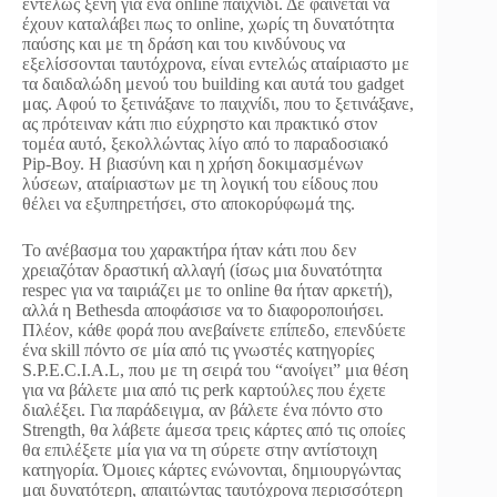
εντελώς ξένη για ένα online παιχνίδι. Δε φαίνεται να
έχουν καταλάβει πως το online, χωρίς τη δυνατότητα
παύσης και με τη δράση και του κινδύνους να
εξελίσσονται ταυτόχρονα, είναι εντελώς αταίριαστο με
τα δαιδαλώδη μενού του building και αυτά του gadget
μας. Αφού το ξετινάξανε το παιχνίδι, που το ξετινάξανε,
ας πρότειναν κάτι πιο εύχρηστο και πρακτικό στον
τομέα αυτό, ξεκολλώντας λίγο από το παραδοσιακό
Pip-Boy. Η βιασύνη και η χρήση δοκιμασμένων
λύσεων, αταίριαστων με τη λογική του είδους που
θέλει να εξυπηρετήσει, στο αποκορύφωμά της.
Το ανέβασμα του χαρακτήρα ήταν κάτι που δεν
χρειαζόταν δραστική αλλαγή (ίσως μια δυνατότητα
respec για να ταιριάζει με το online θα ήταν αρκετή),
αλλά η Bethesda αποφάσισε να το διαφοροποιήσει.
Πλέον, κάθε φορά που ανεβαίνετε επίπεδο, επενδύετε
ένα skill πόντο σε μία από τις γνωστές κατηγορίες
S.P.E.C.I.A.L, που με τη σειρά του “ανοίγει” μια θέση
για να βάλετε μια από τις perk καρτούλες που έχετε
διαλέξει. Για παράδειγμα, αν βάλετε ένα πόντο στο
Strength, θα λάβετε άμεσα τρεις κάρτες από τις οποίες
θα επιλέξετε μία για να τη σύρετε στην αντίστοιχη
κατηγορία. Όμοιες κάρτες ενώνονται, δημιουργώντας
μαι δυνατότερη, απαιτώντας ταυτόχρονα περισσότερη