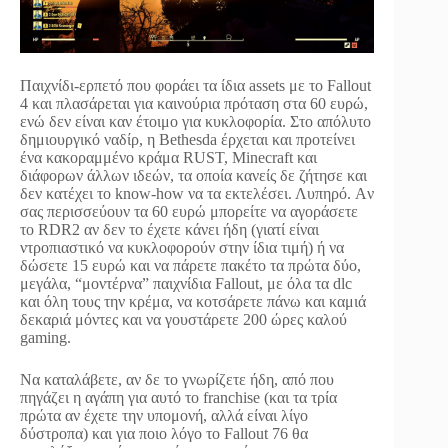
Παιχνίδι-ερπετό που φοράει τα ίδια assets με το Fallout
4 και πλασάρεται για καινούρια πρόταση στα 60 ευρώ,
ενώ δεν είναι καν έτοιμο για κυκλοφορία. Στο απόλυτο
δημιουργικό ναδίρ, η Bethesda έρχεται και προτείνει
ένα κακοραμμένο κράμα RUST, Minecraft και
διάφορων άλλων ιδεών, τα οποία κανείς δε ζήτησε και
δεν κατέχει το know-how να τα εκτελέσει. Λυπηρό. Aν
σας περισσεύουν τα 60 ευρώ μπορείτε να αγοράσετε
το RDR2 αν δεν το έχετε κάνει ήδη (γιατί είναι
ντροπιαστικό να κυκλοφορούν στην ίδια τιμή) ή να
δώσετε 15 ευρώ και να πάρετε πακέτο τα πρώτα δύο,
μεγάλα, “μοντέρνα” παιχνίδια Fallout, με όλα τα dlc
και όλη τους την κρέμα, να κοτσάρετε πάνω και καμιά
δεκαριά μόντες και να γουστάρετε 200 ώρες καλού
gaming.
Nα καταλάβετε, αν δε το γνωρίζετε ήδη, από που
πηγάζει η αγάπη για αυτό το franchise (και τα τρία
πρώτα αν έχετε την υπομονή, αλλά είναι λίγο
δύστροπα) και για ποιο λόγο το Fallout 76 θα