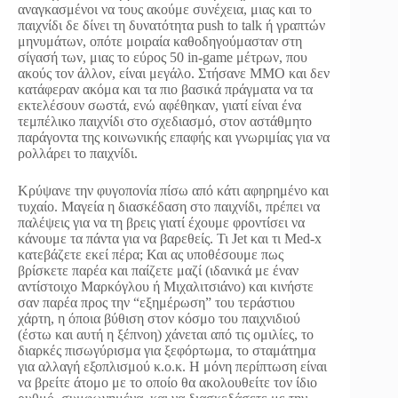
αναγκασμένοι να τους ακούμε συνέχεια, μιας και το
παιχνίδι δε δίνει τη δυνατότητα push to talk ή γραπτών
μηνυμάτων, οπότε μοιραία καθοδηγούμασταν στη
σίγασή των, μιας το εύρος 50 in-game μέτρων, που
ακούς τον άλλον, είναι μεγάλο. Στήσανε MMO και δεν
κατάφεραν ακόμα και τα πιο βασικά πράγματα να τα
εκτελέσουν σωστά, ενώ αφέθηκαν, γιατί είναι ένα
τεμπέλικο παιχνίδι στο σχεδιασμό, στον αστάθμητο
παράγοντα της κοινωνικής επαφής και γνωριμίας για να
ρολλάρει το παιχνίδι.
Κρύψανε την φυγοπονία πίσω από κάτι αφηρημένο και
τυχαίο. Μαγεία η διασκέδαση στο παιχνίδι, πρέπει να
παλέψεις για να τη βρεις γιατί έχουμε φροντίσει να
κάνουμε τα πάντα για να βαρεθείς. Τι Jet και τι Med-x
κατεβάζετε εκεί πέρα; Και ας υποθέσουμε πως
βρίσκετε παρέα και παίζετε μαζί (ιδανικά με έναν
αντίστοιχο Μαρκόγλου ή Μιχαλιτσιάνο) και κινήστε
σαν παρέα προς την “εξημέρωση” του τεράστιου
χάρτη, η όποια βύθιση στον κόσμο του παιχνιδιού
(έστω και αυτή η ξέπνοη) χάνεται από τις ομιλίες, το
διαρκές πισωγύρισμα για ξεφόρτωμα, το σταμάτημα
για αλλαγή εξοπλισμού κ.ο.κ. Η μόνη περίπτωση είναι
να βρείτε άτομο με το οποίο θα ακολουθείτε τον ίδιο