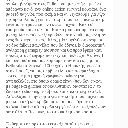
αντιλαμβανόμαστε ως Fallout και μας αφήνει με ένα
απέραντο κενό, ένα online action survival κουφάρι, ένα
βαρετό παιχνίδι, που ακόμα και αν ξεχάσουμε για λίγο
την προσβλητική για την ιστορία του franchise οπτική,
είναι ταυτόχρονα και ένα κακό παιχνίδι. Κακό σε
νοοτροπία και εκτέλεση. Και θα μπορούσαμε να δούμε
μια αχτίδα φωτός να ξεπροβάλει στο vault μας, αν ήταν
ένας διεκπεραιωτικός τίτλος, μία παρένθεση ανάμεσα
σε δύο fallout παιχνίδια, που θα έδινε μία διαφορετική,
ανάλαφρη gameplay αίσθηση και θα προσέφερε κάτι
τουλάχιστον διαφορετικό τεχνικά, αλλά όχι. Ακτίνες Γ
και ραδιοϊσοτόπα μάς βομβαρδίζουν και εκεί, με τη
Bethesda σε λογική “1000 χρόνια Ηρακλής, γήπεδο
στον Παοκ”, να μας σερβίρει ίδια και απαράλλαχτα
assets, με μια μηχανή γραφικών ανίκανη να
αντεπεξέλθει στο όποιο όραμα είχαν (που δεν είχαν),
με bugs και glitches αποκαλυπτικών διαστάσεων, το
ίδιο κακό shooting, το άβολο και κακοφτιαγμένο UI.
Ασφαλίζουμε την πόρτα για τον κόσμο του παιχνιδιού
μια και καλή και κρυβόμαστε μη μας πάρουν τα
σκάγια. Γιατί αυτό το ραδιενεργό φέσι δε το ξεπλένουν
ούτε όλα τα Radaway του προπολεμικού κόσμου.
Το θeματικό πάρκο που έφτιαξε αυτή τη φορά η