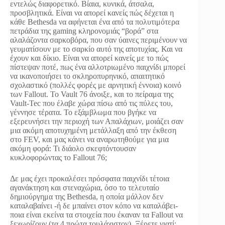
εντελώς διαφορετικό. Βίαια, κυνικά, άτσαλα,
προσβλητικά. Είναι να απορεί κανείς πώς δέχεται η
κάθε Bethesda να αφήνεται ένα από τα πολυτιμότερα
πετράδια της gaming κληρονομιάς “βορά” στα
αλαλάζοντα σαρκοβόρα, που σαν ύαινες περιμένουν να
γευματίσουν με το σαρκίο αυτό της αποτυχίας. Και να
έχουν και δίκιο. Είναι να απορεί κανείς με το πώς
πίστεψαν ποτέ, πως ένα αλλοτριωμένο παιχνίδι μπορεί
να ικανοποιήσει το σκληροπυρηνικό, απαιτητικό
σχολαστικό (πολλές φορές με αρνητική έννοια) κοινό
των Fallout. Το Vault 76 άνοιξε, και το πείραμα της
Vault-Tec που έλαβε χώρα πίσω από τις πύλες του,
γέννησε τέρατα. Το εξάμβλωμα που βγήκε να
εξερευνήσει την περιοχή των Απαλάχιων, μοιάζει σαν
μια ακόμη αποτυχημένη μετάλλαξη από την έκθεση
στο FEV, και μας κάνει να αναρωτηθούμε για μια
ακόμη φορά: Τι διάολο σκεφτόντουσαν
κυκλοφορώντας το Fallout 76;
Δε μας έχει προκαλέσει πρόσφατα παιχνίδι τέτοια
αγανάκτηση και στεναχώρια, όσο το τελευταίο
δημιούργημα της Bethesda, η οποία μάλλον δεν
καταλαβαίνει -ή δε μπαίνει στον κόπο να καταλάβει-
ποια είναι εκείνα τα στοιχεία που έκαναν τα Fallout να
ξεχωρίζουν (τα 4 πρώτα τουλάχιστον). Ξέρετε γιατί;