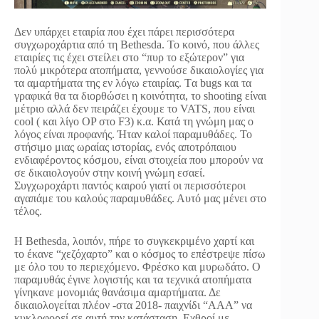
Δεν υπάρχει εταιρία που έχει πάρει περισσότερα
συγχωροχάρτια από τη Bethesda. To κοινό, που άλλες
εταιρίες τις έχει στείλει στο “πυρ το εξώτερον” για
πολύ μικρότερα ατοπήματα, γεννούσε δικαιολογίες για
τα αμαρτήματα της εν λόγω εταιρίας. Tα bugs και τα
γραφικά θα τα διορθώσει η κοινότητα, το shooting είναι
μέτριο αλλά δεν πειράζει έχουμε το VATS, που είναι
cool ( και λίγο OP στο F3) κ.α. Κατά τη γνώμη μας ο
λόγος είναι προφανής. Ήταν καλοί παραμυθάδες. Το
στήσιμο μιας ωραίας ιστορίας, ενός αποτρόπαιου
ενδιαφέροντος κόσμου, είναι στοιχεία που μπορούν να
σε δικαιολογούν στην κοινή γνώμη εσαεί.
Συγχωροχάρτι παντός καιρού γιατί οι περισσότεροι
αγαπάμε του καλούς παραμυθάδες. Αυτό μας μένει στο
τέλος.
Η Bethesda, λοιπόν, πήρε το συγκεκριμένο χαρτί και
το έκανε “χεζόχαρτο” και ο κόσμος το επέστρεψε πίσω
με όλο του το περιεχόμενο. Φρέσκο και μυρωδάτο. Ο
παραμυθάς έγινε λογιστής και τα τεχνικά ατοπήματα
γίνηκανε μονομιάς θανάσιμα αμαρτήματα. Δε
δικαιολογείται πλέον -στα 2018- παιχνίδι “AAA” να
κυκλοφορεί σε αυτή την κατάσταση. Εχθροί με