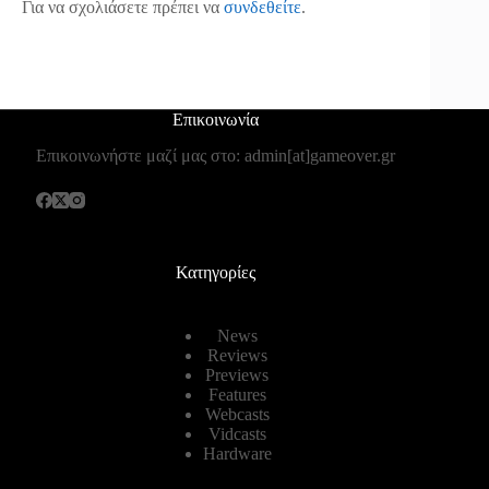
Για να σχολιάσετε πρέπει να
συνδεθείτε
.
Επικοινωνία
Επικοινωνήστε μαζί μας στο: admin[at]gameover.gr
Κατηγορίες
News
Reviews
Previews
Features
Webcasts
Vidcasts
Hardware