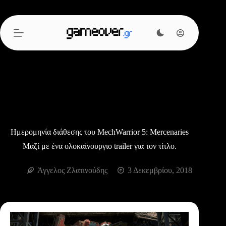
Μετάβαση
στο
περιεχόμενο
Ημερομηνία διάθεσης του MechWarrior 5: Mercenaries
Μαζί με ένα ολοκαίνουργιο trailer για τον τίτλο.
Άγγελος Ζλατινούδης
3 Δεκεμβρίου, 2018